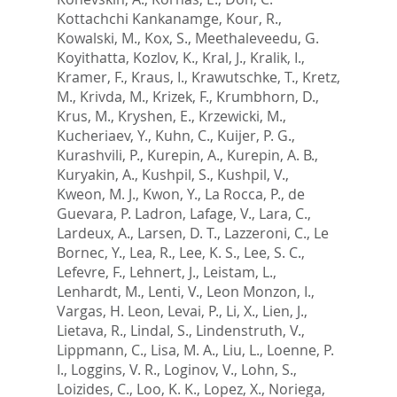
Kottachchi Kankanamge
,
Kour, R.
,
Kowalski, M.
,
Kox, S.
,
Meethaleveedu, G.
Koyithatta
,
Kozlov, K.
,
Kral, J.
,
Kralik, I.
,
Kramer, F.
,
Kraus, I.
,
Krawutschke, T.
,
Kretz,
M.
,
Krivda, M.
,
Krizek, F.
,
Krumbhorn, D.
,
Krus, M.
,
Kryshen, E.
,
Krzewicki, M.
,
Kucheriaev, Y.
,
Kuhn, C.
,
Kuijer, P. G.
,
Kurashvili, P.
,
Kurepin, A.
,
Kurepin, A. B.
,
Kuryakin, A.
,
Kushpil, S.
,
Kushpil, V.
,
Kweon, M. J.
,
Kwon, Y.
,
La Rocca, P.
,
de
Guevara, P. Ladron
,
Lafage, V.
,
Lara, C.
,
Lardeux, A.
,
Larsen, D. T.
,
Lazzeroni, C.
,
Le
Bornec, Y.
,
Lea, R.
,
Lee, K. S.
,
Lee, S. C.
,
Lefevre, F.
,
Lehnert, J.
,
Leistam, L.
,
Lenhardt, M.
,
Lenti, V.
,
Leon Monzon, I.
,
Vargas, H. Leon
,
Levai, P.
,
Li, X.
,
Lien, J.
,
Lietava, R.
,
Lindal, S.
,
Lindenstruth, V.
,
Lippmann, C.
,
Lisa, M. A.
,
Liu, L.
,
Loenne, P.
I.
,
Loggins, V. R.
,
Loginov, V.
,
Lohn, S.
,
Loizides, C.
,
Loo, K. K.
,
Lopez, X.
,
Noriega,