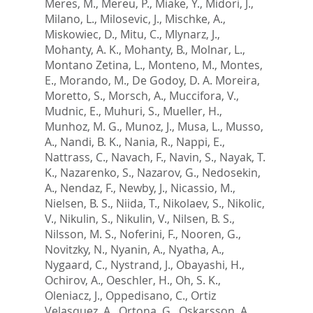
Meres, M.
,
Mereu, P.
,
Miake, Y.
,
Midori, J.
,
Milano, L.
,
Milosevic, J.
,
Mischke, A.
,
Miskowiec, D.
,
Mitu, C.
,
Mlynarz, J.
,
Mohanty, A. K.
,
Mohanty, B.
,
Molnar, L.
,
Montano Zetina, L.
,
Monteno, M.
,
Montes,
E.
,
Morando, M.
,
De Godoy, D. A. Moreira
,
Moretto, S.
,
Morsch, A.
,
Muccifora, V.
,
Mudnic, E.
,
Muhuri, S.
,
Mueller, H.
,
Munhoz, M. G.
,
Munoz, J.
,
Musa, L.
,
Musso,
A.
,
Nandi, B. K.
,
Nania, R.
,
Nappi, E.
,
Nattrass, C.
,
Navach, F.
,
Navin, S.
,
Nayak, T.
K.
,
Nazarenko, S.
,
Nazarov, G.
,
Nedosekin,
A.
,
Nendaz, F.
,
Newby, J.
,
Nicassio, M.
,
Nielsen, B. S.
,
Niida, T.
,
Nikolaev, S.
,
Nikolic,
V.
,
Nikulin, S.
,
Nikulin, V.
,
Nilsen, B. S.
,
Nilsson, M. S.
,
Noferini, F.
,
Nooren, G.
,
Novitzky, N.
,
Nyanin, A.
,
Nyatha, A.
,
Nygaard, C.
,
Nystrand, J.
,
Obayashi, H.
,
Ochirov, A.
,
Oeschler, H.
,
Oh, S. K.
,
Oleniacz, J.
,
Oppedisano, C.
,
Ortiz
Velasquez, A.
,
Ortona, G.
,
Oskarsson, A.
,