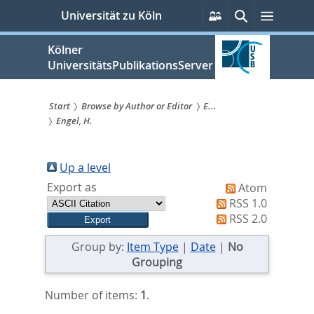
zum
Persönliche
Suche
Menü
Universität zu Köln
Services
Inhalt
springen
Kölner
UniversitätsPublikationsServer
Start
Browse by Author or Editor
E...
Engel, H.
Sie
sind
Up a level
hier:
Export as
Atom
RSS 1.0
RSS 2.0
Group by:
Item Type
|
Date
|
No
Grouping
Number of items:
1
.