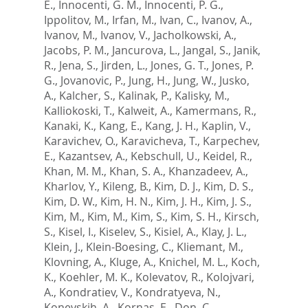
E.
,
Innocenti, G. M.
,
Innocenti, P. G.
,
Ippolitov, M.
,
Irfan, M.
,
Ivan, C.
,
Ivanov, A.
,
Ivanov, M.
,
Ivanov, V.
,
Jacholkowski, A.
,
Jacobs, P. M.
,
Jancurova, L.
,
Jangal, S.
,
Janik,
R.
,
Jena, S.
,
Jirden, L.
,
Jones, G. T.
,
Jones, P.
G.
,
Jovanovic, P.
,
Jung, H.
,
Jung, W.
,
Jusko,
A.
,
Kalcher, S.
,
Kalinak, P.
,
Kalisky, M.
,
Kalliokoski, T.
,
Kalweit, A.
,
Kamermans, R.
,
Kanaki, K.
,
Kang, E.
,
Kang, J. H.
,
Kaplin, V.
,
Karavichev, O.
,
Karavicheva, T.
,
Karpechev,
E.
,
Kazantsev, A.
,
Kebschull, U.
,
Keidel, R.
,
Khan, M. M.
,
Khan, S. A.
,
Khanzadeev, A.
,
Kharlov, Y.
,
Kileng, B.
,
Kim, D. J.
,
Kim, D. S.
,
Kim, D. W.
,
Kim, H. N.
,
Kim, J. H.
,
Kim, J. S.
,
Kim, M.
,
Kim, M.
,
Kim, S.
,
Kim, S. H.
,
Kirsch,
S.
,
Kisel, I.
,
Kiselev, S.
,
Kisiel, A.
,
Klay, J. L.
,
Klein, J.
,
Klein-Boesing, C.
,
Kliemant, M.
,
Klovning, A.
,
Kluge, A.
,
Knichel, M. L.
,
Koch,
K.
,
Koehler, M. K.
,
Kolevatov, R.
,
Kolojvari,
A.
,
Kondratiev, V.
,
Kondratyeva, N.
,
Konevskih, A.
,
Kornas, E.
,
Don, C.