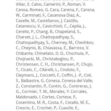
Villar, E. Calvo
,
Camerini, P.
,
Roman, V.
Canoa
,
Romeo, G. Cara
,
Carena, F.
,
Carena,
W.
,
Carminati, F.
,
Casanova Diaz, A.
,
Caselle, M.
,
Castellanos, J. Castillo
,
Catanescu, V.
,
Cavicchioli, C.
,
Cepila, J.
,
Cerello, P.
,
Chang, B.
,
Chapeland, S.
,
Charvet, J. L.
,
Chattopadhyay, S.
,
Chattopadhyay, S.
,
Cherney, M.
,
Cheshkov,
C.
,
Cheynis, B.
,
Chiavassa, E.
,
Barroso, V.
Chibante
,
Chinellato, D. D.
,
Chochula, P.
,
Chojnacki, M.
,
Christakoglou, P.
,
Christensen, C. H.
,
Christiansen, P.
,
Chujo,
T.
,
Cicalo, C.
,
Cifarelli, L.
,
Cindolo, F.
,
Cleymans, J.
,
Coccetti, F.
,
Coffin, J. -P.
,
Coli,
S.
,
Balbastre, G. Conesa
,
Conesa del Valle,
Z.
,
Constantin, P.
,
Contin, G.
,
Contreras, J.
G.
,
Cormier, T. M.
,
Morales, Y. Corrales
,
Maldonado, I. Cortes
,
Cortese, P.
,
Cosentino, M. R.
,
Costa, F.
,
Cotallo, M. E.
,
Crescio, E.
,
Crochet, P.
,
Cuautle, E.
,