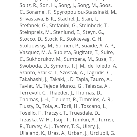
Soltz, R.
,
Son, H.
,
Song, J.
,
Song, M.
,
Soos,
C.
,
Soramel, F.
,
Spyropoulou-Stassinaki, M.
,
Srivastava, B. K.
,
Stachel, J.
,
Stan, I.
,
Stefanek, G.
,
Stefanini, G.
,
Steinbeck, T.
,
Steinpreis, M.
,
Stenlund, E.
,
Steyn, G.
,
Stocco, D.
,
Stock, R.
,
Stokkevag, C. H.
,
Stolpovskiy, M.
,
Strmen, P.
,
Suaide, A. A. P.
,
Vasquez, M. A. Subieta
,
Sugitate, T.
,
Suire,
C.
,
Sukhorukov, M.
,
Sumbera, M.
,
Susa, T.
,
Swoboda, D.
,
Symons, T. J. M.
,
de Toledo, A.
Szanto
,
Szarka, I.
,
Szostak, A.
,
Tagridis, C.
,
Takahashi, J.
,
Takaki, J. D. Tapia
,
Tauro, A.
,
Tavlet, M.
,
Tejeda Munoz, G.
,
Telesca, A.
,
Terrevoli, C.
,
Thaeder, J.
,
Thomas, D.
,
Thomas, J. H.
,
Tieulent, R.
,
Timmins, A. R.
,
Tlusty, D.
,
Toia, A.
,
Torii, H.
,
Toscano, L.
,
Tosello, F.
,
Traczyk, T.
,
Truesdale, D.
,
Trzaska, W. H.
,
Tsuji, T.
,
Tumkin, A.
,
Turrisi,
R.
,
Turvey, A. J.
,
Tveter, T. S.
,
Ulery, J.
,
Ullaland, K.
,
Uras, A.
,
Urban, J.
,
Urciuoli, G.