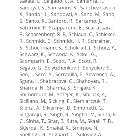
Sakata, D.
,
Salgado, C. A.
,
Samanta, T.
,
Sambyal, S.
,
Samsonov, V.
,
Sanchez Castro,
X.
,
Sandor, L.
,
Sandoval, A.
,
Sano, M.
,
Sano,
S.
,
Santo, R.
,
Santoro, R.
,
Sarkamo, J.
,
Saturnini, P.
,
Scapparone, E.
,
Scarlassara,
F.
,
Scharenberg, R. P.
,
Schiaua, C.
,
Schicker,
R.
,
Schmidt, C.
,
Schmidt, H. R.
,
Schreiner,
S.
,
Schuchmann, S.
,
Schukraft, J.
,
Schutz, Y.
,
Schwarz, K.
,
Schweda, K.
,
Scioli, G.
,
Scomparin, E.
,
Scott, P. A.
,
Scott, R.
,
Segato, G.
,
Selyuzhenkov, I.
,
Senyukov, S.
,
Seo, J.
,
Serci, S.
,
Serradilla, E.
,
Sevcenco, A.
,
Sgura, I.
,
Shabratova, G.
,
Shahoyan, R.
,
Sharma, N.
,
Sharma, S.
,
Shigaki, K.
,
Shimomura, M.
,
Shtejer, K.
,
Sibiriak, Y.
,
Siciliano, M.
,
Sicking, E.
,
Siemiarczuk, T.
,
Silenzi, A.
,
Silvermyr, D.
,
Simonetti, G.
,
Singaraju, R.
,
Singh, R.
,
Singhal, V.
,
Sinha, B.
C.
,
Sinha, T.
,
Sitar, B.
,
Sitta, M.
,
Skaali, T. B.
,
Skjerdal, K.
,
Smakal, R.
,
Smirnov, N.
,
Snellings, R.
,
Sogaard, C.
,
Soloviev, A.
,