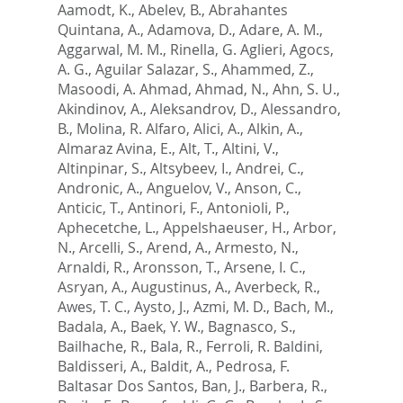
Aamodt, K.
,
Abelev, B.
,
Abrahantes
Quintana, A.
,
Adamova, D.
,
Adare, A. M.
,
Aggarwal, M. M.
,
Rinella, G. Aglieri
,
Agocs,
A. G.
,
Aguilar Salazar, S.
,
Ahammed, Z.
,
Masoodi, A. Ahmad
,
Ahmad, N.
,
Ahn, S. U.
,
Akindinov, A.
,
Aleksandrov, D.
,
Alessandro,
B.
,
Molina, R. Alfaro
,
Alici, A.
,
Alkin, A.
,
Almaraz Avina, E.
,
Alt, T.
,
Altini, V.
,
Altinpinar, S.
,
Altsybeev, I.
,
Andrei, C.
,
Andronic, A.
,
Anguelov, V.
,
Anson, C.
,
Anticic, T.
,
Antinori, F.
,
Antonioli, P.
,
Aphecetche, L.
,
Appelshaeuser, H.
,
Arbor,
N.
,
Arcelli, S.
,
Arend, A.
,
Armesto, N.
,
Arnaldi, R.
,
Aronsson, T.
,
Arsene, I. C.
,
Asryan, A.
,
Augustinus, A.
,
Averbeck, R.
,
Awes, T. C.
,
Aysto, J.
,
Azmi, M. D.
,
Bach, M.
,
Badala, A.
,
Baek, Y. W.
,
Bagnasco, S.
,
Bailhache, R.
,
Bala, R.
,
Ferroli, R. Baldini
,
Baldisseri, A.
,
Baldit, A.
,
Pedrosa, F.
Baltasar Dos Santos
,
Ban, J.
,
Barbera, R.
,