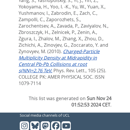
Yang, S.
,
Yasnopolskiy, S.
,
Yi, J.
,
Yin, Z.
,
Yokoyama, H.
,
Yoo, I. -K.
,
Yu, W.
,
Yuan, X.
,
Yushmanov, I.
,
Zabrodin, E.
,
Zach, C.
,
Zampolli, C.
,
Zaporozhets, S.
,
Zarochentsev, A.
,
Zavada, P.
,
Zaviyalov, N.
,
Zbroszczyk, H.
,
Zelnicek, P.
,
Zenin, A.
,
Zgura, I.
,
Zhalov, M.
,
Zhang, X.
,
Zhou, D.
,
Zichichi, A.
,
Zinovjev, G.
,
Zoccarato, Y.
and
Zynovyev, M.
(2010).
Charged-Particle
Multiplicity Density at Midrapidity in
Central Pb-Pb Collisions at root
s(NN)=2.76 TeV.
Phys. Rev. Lett., 105 (25).
COLLEGE PK: AMER PHYSICAL SOC. ISSN
1079-7114
This list was generated on
Sun Nov 24
01:52:53 2024 CET
.
Social media channels of UCL