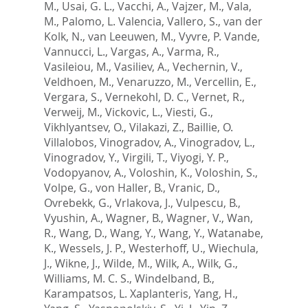
M.
,
Usai, G. L.
,
Vacchi, A.
,
Vajzer, M.
,
Vala,
M.
,
Palomo, L. Valencia
,
Vallero, S.
,
van der
Kolk, N.
,
van Leeuwen, M.
,
Vyvre, P. Vande
,
Vannucci, L.
,
Vargas, A.
,
Varma, R.
,
Vasileiou, M.
,
Vasiliev, A.
,
Vechernin, V.
,
Veldhoen, M.
,
Venaruzzo, M.
,
Vercellin, E.
,
Vergara, S.
,
Vernekohl, D. C.
,
Vernet, R.
,
Verweij, M.
,
Vickovic, L.
,
Viesti, G.
,
Vikhlyantsev, O.
,
Vilakazi, Z.
,
Baillie, O.
Villalobos
,
Vinogradov, A.
,
Vinogradov, L.
,
Vinogradov, Y.
,
Virgili, T.
,
Viyogi, Y. P.
,
Vodopyanov, A.
,
Voloshin, K.
,
Voloshin, S.
,
Volpe, G.
,
von Haller, B.
,
Vranic, D.
,
Ovrebekk, G.
,
Vrlakova, J.
,
Vulpescu, B.
,
Vyushin, A.
,
Wagner, B.
,
Wagner, V.
,
Wan,
R.
,
Wang, D.
,
Wang, Y.
,
Wang, Y.
,
Watanabe,
K.
,
Wessels, J. P.
,
Westerhoff, U.
,
Wiechula,
J.
,
Wikne, J.
,
Wilde, M.
,
Wilk, A.
,
Wilk, G.
,
Williams, M. C. S.
,
Windelband, B.
,
Karampatsos, L. Xaplanteris
,
Yang, H.
,