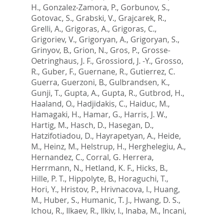
H.
,
Gonzalez-Zamora, P.
,
Gorbunov, S.
,
Gotovac, S.
,
Grabski, V.
,
Grajcarek, R.
,
Grelli, A.
,
Grigoras, A.
,
Grigoras, C.
,
Grigoriev, V.
,
Grigoryan, A.
,
Grigoryan, S.
,
Grinyov, B.
,
Grion, N.
,
Gros, P.
,
Grosse-
Oetringhaus, J. F.
,
Grossiord, J. -Y.
,
Grosso,
R.
,
Guber, F.
,
Guernane, R.
,
Gutierrez, C.
Guerra
,
Guerzoni, B.
,
Gulbrandsen, K.
,
Gunji, T.
,
Gupta, A.
,
Gupta, R.
,
Gutbrod, H.
,
Haaland, O.
,
Hadjidakis, C.
,
Haiduc, M.
,
Hamagaki, H.
,
Hamar, G.
,
Harris, J. W.
,
Hartig, M.
,
Hasch, D.
,
Hasegan, D.
,
Hatzifotiadou, D.
,
Hayrapetyan, A.
,
Heide,
M.
,
Heinz, M.
,
Helstrup, H.
,
Herghelegiu, A.
,
Hernandez, C.
,
Corral, G. Herrera
,
Herrmann, N.
,
Hetland, K. F.
,
Hicks, B.
,
Hille, P. T.
,
Hippolyte, B.
,
Horaguchi, T.
,
Hori, Y.
,
Hristov, P.
,
Hrivnacova, I.
,
Huang,
M.
,
Huber, S.
,
Humanic, T. J.
,
Hwang, D. S.
,
Ichou, R.
,
Ilkaev, R.
,
Ilkiv, I.
,
Inaba, M.
,
Incani,