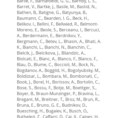
Barile, F.
,
Barnafoeldi, G. G.
,
Barnby, L. S.
,
Barret, V.
,
Bartke, J.
,
Basile, M.
,
Bastid, N.
,
Bathen, B.
,
Batigne, G.
,
Batyunya, B.
,
Baumann, C.
,
Bearden, I. G.
,
Beck, H.
,
Belikov, I.
,
Bellini, F.
,
Bellwied, R.
,
Belmont-
Moreno, E.
,
Beole, S.
,
Berceanu, I.
,
Bercuci,
A.
,
Berdermann, E.
,
Berdnikov, Y.
,
Bergmann, C.
,
Betev, L.
,
Bhasin, A.
,
Bhati, A.
K.
,
Bianchi, L.
,
Bianchi, N.
,
Bianchin, C.
,
Bielcik, J.
,
Bielcikova, J.
,
Bilandzic, A.
,
Biolcati, E.
,
Blanc, A.
,
Blanco, F.
,
Blanco, F.
,
Blau, D.
,
Blume, C.
,
Boccioli, M.
,
Bock, N.
,
Bogdanov, A.
,
Boggild, H.
,
Bogolyubsky, M.
,
Boldizsar, L.
,
Bombara, M.
,
Bombonati, C.
,
Book, J.
,
Borel, H.
,
Borissov, A.
,
Bortolin, C.
,
Bose, S.
,
Bossu, F.
,
Botje, M.
,
Boettger, S.
,
Boyer, B.
,
Braun-Munzinger, P.
,
Bravina, L.
,
Bregant, M.
,
Breitner, T.
,
Broz, M.
,
Brun, R.
,
Bruna, E.
,
Bruno, G. E.
,
Budnikov, D.
,
Buesching, H.
,
Bugaiev, K.
,
Busch, O.
,
Buthelezi, Z.
,
Caffarri, D.
,
Cai, X.
,
Caines, H.
,