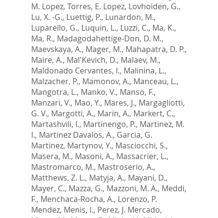
M. Lopez
,
Torres, E. Lopez
,
Lovhoiden, G.
,
Lu, X. -G.
,
Luettig, P.
,
Lunardon, M.
,
Luparello, G.
,
Luquin, L.
,
Luzzi, C.
,
Ma, K.
,
Ma, R.
,
Madagodahettige-Don, D. M.
,
Maevskaya, A.
,
Mager, M.
,
Mahapatra, D. P.
,
Maire, A.
,
Mal'Kevich, D.
,
Malaev, M.
,
Maldonado Cervantes, I.
,
Malinina, L.
,
Malzacher, P.
,
Mamonov, A.
,
Manceau, L.
,
Mangotra, L.
,
Manko, V.
,
Manso, F.
,
Manzari, V.
,
Mao, Y.
,
Mares, J.
,
Margagliotti,
G. V.
,
Margotti, A.
,
Marin, A.
,
Markert, C.
,
Martashvili, I.
,
Martinengo, P.
,
Martinez, M.
I.
,
Martinez Davalos, A.
,
Garcia, G.
Martinez
,
Martynov, Y.
,
Masciocchi, S.
,
Masera, M.
,
Masoni, A.
,
Massacrier, L.
,
Mastromarco, M.
,
Mastroserio, A.
,
Matthews, Z. L.
,
Matyja, A.
,
Mayani, D.
,
Mayer, C.
,
Mazza, G.
,
Mazzoni, M. A.
,
Meddi,
F.
,
Menchaca-Rocha, A.
,
Lorenzo, P.
Mendez
,
Menis, I.
,
Perez, J. Mercado
,