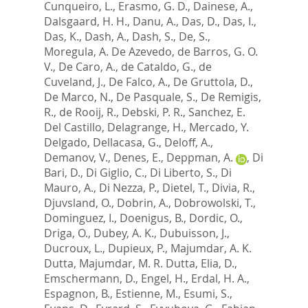
Cunqueiro, L.
,
Erasmo, G. D.
,
Dainese, A.
,
Dalsgaard, H. H.
,
Danu, A.
,
Das, D.
,
Das, I.
,
Das, K.
,
Dash, A.
,
Dash, S.
,
De, S.
,
Moregula, A. De Azevedo
,
de Barros, G. O.
V.
,
De Caro, A.
,
de Cataldo, G.
,
de
Cuveland, J.
,
De Falco, A.
,
De Gruttola, D.
,
De Marco, N.
,
De Pasquale, S.
,
De Remigis,
R.
,
de Rooij, R.
,
Debski, P. R.
,
Sanchez, E.
Del Castillo
,
Delagrange, H.
,
Mercado, Y.
Delgado
,
Dellacasa, G.
,
Deloff, A.
,
Demanov, V.
,
Denes, E.
,
Deppman, A.
,
Di
Bari, D.
,
Di Giglio, C.
,
Di Liberto, S.
,
Di
Mauro, A.
,
Di Nezza, P.
,
Dietel, T.
,
Divia, R.
,
Djuvsland, O.
,
Dobrin, A.
,
Dobrowolski, T.
,
Dominguez, I.
,
Doenigus, B.
,
Dordic, O.
,
Driga, O.
,
Dubey, A. K.
,
Dubuisson, J.
,
Ducroux, L.
,
Dupieux, P.
,
Majumdar, A. K.
Dutta
,
Majumdar, M. R. Dutta
,
Elia, D.
,
Emschermann, D.
,
Engel, H.
,
Erdal, H. A.
,
Espagnon, B.
,
Estienne, M.
,
Esumi, S.
,