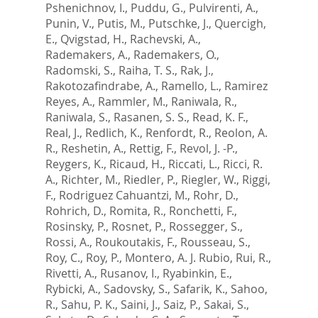
Pshenichnov, I.
,
Puddu, G.
,
Pulvirenti, A.
,
Punin, V.
,
Putis, M.
,
Putschke, J.
,
Quercigh,
E.
,
Qvigstad, H.
,
Rachevski, A.
,
Rademakers, A.
,
Rademakers, O.
,
Radomski, S.
,
Raiha, T. S.
,
Rak, J.
,
Rakotozafindrabe, A.
,
Ramello, L.
,
Ramirez
Reyes, A.
,
Rammler, M.
,
Raniwala, R.
,
Raniwala, S.
,
Rasanen, S. S.
,
Read, K. F.
,
Real, J.
,
Redlich, K.
,
Renfordt, R.
,
Reolon, A.
R.
,
Reshetin, A.
,
Rettig, F.
,
Revol, J. -P.
,
Reygers, K.
,
Ricaud, H.
,
Riccati, L.
,
Ricci, R.
A.
,
Richter, M.
,
Riedler, P.
,
Riegler, W.
,
Riggi,
F.
,
Rodriguez Cahuantzi, M.
,
Rohr, D.
,
Rohrich, D.
,
Romita, R.
,
Ronchetti, F.
,
Rosinsky, P.
,
Rosnet, P.
,
Rossegger, S.
,
Rossi, A.
,
Roukoutakis, F.
,
Rousseau, S.
,
Roy, C.
,
Roy, P.
,
Montero, A. J. Rubio
,
Rui, R.
,
Rivetti, A.
,
Rusanov, I.
,
Ryabinkin, E.
,
Rybicki, A.
,
Sadovsky, S.
,
Safarik, K.
,
Sahoo,
R.
,
Sahu, P. K.
,
Saini, J.
,
Saiz, P.
,
Sakai, S.
,