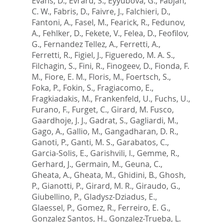
Evans, D.
,
Evrard, S.
,
Eyyubova, G.
,
Fabjan,
C. W.
,
Fabris, D.
,
Faivre, J.
,
Falchieri, D.
,
Fantoni, A.
,
Fasel, M.
,
Fearick, R.
,
Fedunov,
A.
,
Fehlker, D.
,
Fekete, V.
,
Felea, D.
,
Feofilov,
G.
,
Fernandez Tellez, A.
,
Ferretti, A.
,
Ferretti, R.
,
Figiel, J.
,
Figueredo, M. A. S.
,
Filchagin, S.
,
Fini, R.
,
Finogeev, D.
,
Fionda, F.
M.
,
Fiore, E. M.
,
Floris, M.
,
Foertsch, S.
,
Foka, P.
,
Fokin, S.
,
Fragiacomo, E.
,
Fragkiadakis, M.
,
Frankenfeld, U.
,
Fuchs, U.
,
Furano, F.
,
Furget, C.
,
Girard, M. Fusco
,
Gaardhoje, J. J.
,
Gadrat, S.
,
Gagliardi, M.
,
Gago, A.
,
Gallio, M.
,
Gangadharan, D. R.
,
Ganoti, P.
,
Ganti, M. S.
,
Garabatos, C.
,
Garcia-Solis, E.
,
Garishvili, I.
,
Gemme, R.
,
Gerhard, J.
,
Germain, M.
,
Geuna, C.
,
Gheata, A.
,
Gheata, M.
,
Ghidini, B.
,
Ghosh,
P.
,
Gianotti, P.
,
Girard, M. R.
,
Giraudo, G.
,
Giubellino, P.
,
Gladysz-Dziadus, E.
,
Glaessel, P.
,
Gomez, R.
,
Ferreiro, E. G.
,
Gonzalez Santos, H.
,
Gonzalez-Trueba, L.