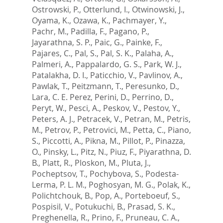
Ostrowski, P.
,
Otterlund, I.
,
Otwinowski, J.
,
Oyama, K.
,
Ozawa, K.
,
Pachmayer, Y.
,
Pachr, M.
,
Padilla, F.
,
Pagano, P.
,
Jayarathna, S. P.
,
Paic, G.
,
Painke, F.
,
Pajares, C.
,
Pal, S.
,
Pal, S. K.
,
Palaha, A.
,
Palmeri, A.
,
Pappalardo, G. S.
,
Park, W. J.
,
Patalakha, D. I.
,
Paticchio, V.
,
Pavlinov, A.
,
Pawlak, T.
,
Peitzmann, T.
,
Peresunko, D.
,
Lara, C. E. Perez
,
Perini, D.
,
Perrino, D.
,
Peryt, W.
,
Pesci, A.
,
Peskov, V.
,
Pestov, Y.
,
Peters, A. J.
,
Petracek, V.
,
Petran, M.
,
Petris,
M.
,
Petrov, P.
,
Petrovici, M.
,
Petta, C.
,
Piano,
S.
,
Piccotti, A.
,
Pikna, M.
,
Pillot, P.
,
Pinazza,
O.
,
Pinsky, L.
,
Pitz, N.
,
Piuz, F.
,
Piyarathna, D.
B.
,
Platt, R.
,
Ploskon, M.
,
Pluta, J.
,
Pocheptsov, T.
,
Pochybova, S.
,
Podesta-
Lerma, P. L. M.
,
Poghosyan, M. G.
,
Polak, K.
,
Polichtchouk, B.
,
Pop, A.
,
Porteboeuf, S.
,
Pospisil, V.
,
Potukuchi, B.
,
Prasad, S. K.
,
Preghenella, R.
,
Prino, F.
,
Pruneau, C. A.
,