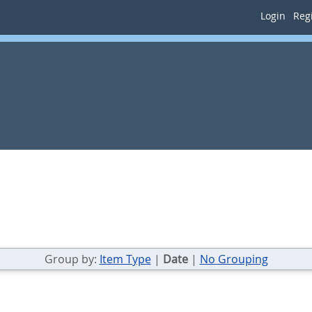
Login
Regi
Group by:
Item Type
|
Date
|
No Grouping