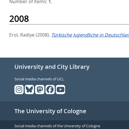
Number of items:
1
.
2008
Erol, Radiye
(2008).
Türkische Jugendliche in Deutschlan
University and City Library
Social media channels of UCL
The University of Cologne
Social media channels of the University of Cologne