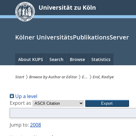
zum
Universität zu Köln
Inhalt
springen
Kölner UniversitätsPublikationsServer
Hauptnavigation
About KUPS
Search
Browse
Statistics
Start
Browse by Author or Editor
E...
Erol, Radiye
Sie
Up a level
sind
Export as
hier:
Jump to:
2008