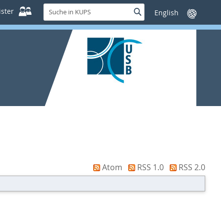
Suche
ster
Suche
Sprache
in
wechseln
KUPS
Atom
RSS 1.0
RSS 2.0