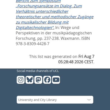
Bericht zum Symposium
„Forschungsansätze im Dialog. Zum
Verhältnis unterschiedlicher
theoretischer und methodischer Zugänge
zu musikalischer Bildung mit
Digitaltechnologien“.
In:
Wege und
Perspektiven in der musikpädagogischen
Forschung,
pp. 237-238. Waxmann. ISBN
978-3-8309-4428-7
This list was generated on
Fri Aug 7
05:28:48 2026 CEST
.
Social media channels of UCL