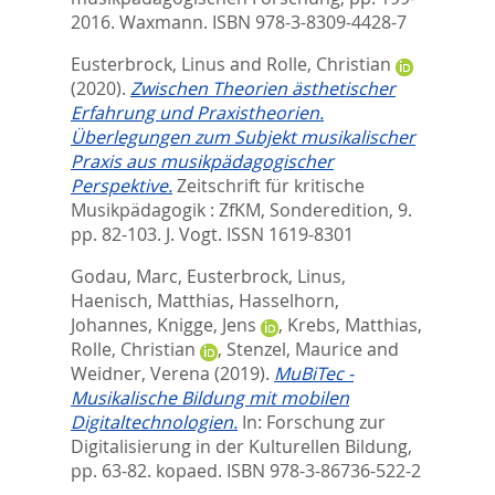
2016. Waxmann. ISBN 978-3-8309-4428-7
Eusterbrock, Linus
and
Rolle, Christian
(2020).
Zwischen Theorien ästhetischer
Erfahrung und Praxistheorien.
Überlegungen zum Subjekt musikalischer
Praxis aus musikpädagogischer
Perspektive.
Zeitschrift für kritische
Musikpädagogik : ZfKM, Sonderedition, 9.
pp. 82-103.
J. Vogt. ISSN 1619-8301
Godau, Marc
,
Eusterbrock, Linus
,
Haenisch, Matthias
,
Hasselhorn,
Johannes
,
Knigge, Jens
,
Krebs, Matthias
,
Rolle, Christian
,
Stenzel, Maurice
and
Weidner, Verena
(2019).
MuBiTec -
Musikalische Bildung mit mobilen
Digitaltechnologien.
In:
Forschung zur
Digitalisierung in der Kulturellen Bildung,
pp. 63-82. kopaed. ISBN 978-3-86736-522-2