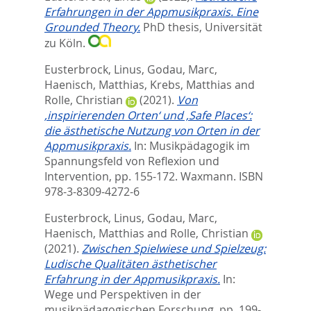
Erfahrungen in der Appmusikpraxis. Eine
Grounded Theory.
PhD thesis, Universität
zu Köln.
Eusterbrock, Linus
,
Godau, Marc
,
Haenisch, Matthias
,
Krebs, Matthias
and
Rolle, Christian
(2021).
Von
‚inspirierenden Orten‘ und ‚Safe Places‘:
die ästhetische Nutzung von Orten in der
Appmusikpraxis.
In:
Musikpädagogik im
Spannungsfeld von Reflexion und
Intervention,
pp. 155-172. Waxmann. ISBN
978-3-8309-4272-6
Eusterbrock, Linus
,
Godau, Marc
,
Haenisch, Matthias
and
Rolle, Christian
(2021).
Zwischen Spielwiese und Spielzeug:
Ludische Qualitäten ästhetischer
Erfahrung in der Appmusikpraxis.
In:
Wege und Perspektiven in der
musikpädagogischen Forschung,
pp. 199-