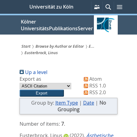
zum
Persönliche
Suche
Menü
Universität zu Köln
Services
Inhalt
springen
Kölner
UniversitätsPublikationsServer
Start
Browse by Author or Editor
E...
Eusterbrock, Linus
Sie
sind
Up a level
hier:
Export as
Atom
RSS 1.0
RSS 2.0
Group by:
Item Type
|
Date
|
No
Grouping
Number of items:
7
.
Eusterbrock, Linus
(2022).
Ästhetische