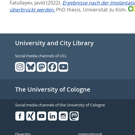
Fatullayev, Javid
(2022).
Ergebnisse nach der Implantati
überbrückt werden.
PhD thesis, Universität zu Köln.
University and City Library
Social media channels of UCL
The University of Cologne
Social media channels of the University of Cologne
Facebook
Xing
Youtube
Linked
Instagram
in
Diversity
International