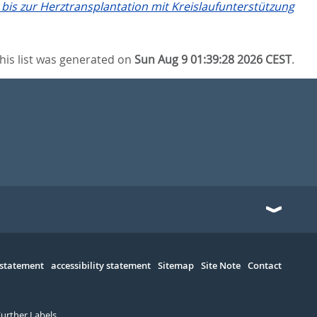
bis zur Herztransplantation mit Kreislaufunterstützung
his list was generated on
Sun Aug 9 01:39:28 2026 CEST
.
 statement
accessibility statement
Sitemap
Site Note
Contact
Further Labels