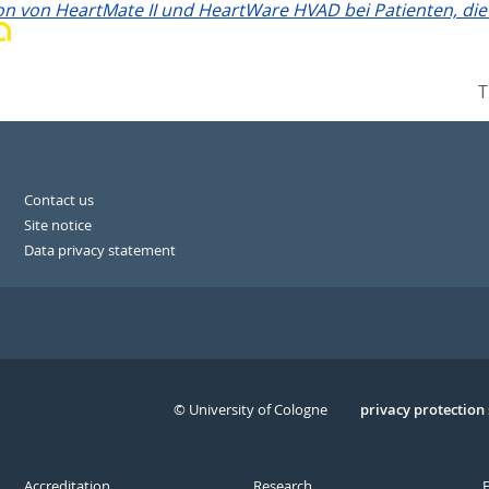
on von HeartMate II und HeartWare HVAD bei Patienten, die 
T
Contact us
Site notice
Data privacy statement
© University of Cologne
Serivce
privacy protection
Accreditation
Research