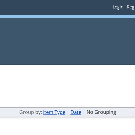
Login
Regi
Group by:
Item Type
|
Date
|
No Grouping