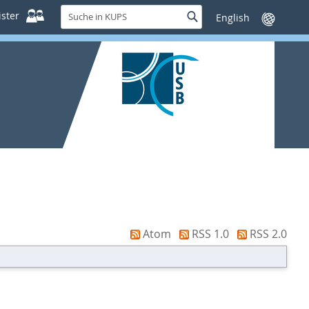
Suche
ster
Suche
Sprache
in
wechseln
KUPS
Atom
RSS 1.0
RSS 2.0