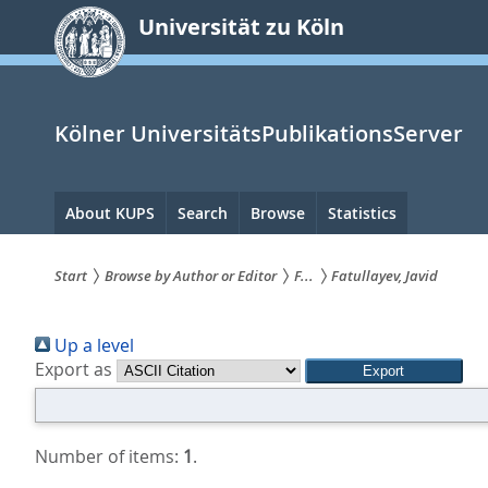
zum
Universität zu Köln
Inhalt
springen
Kölner UniversitätsPublikationsServer
Hauptnavigation
About KUPS
Search
Browse
Statistics
Start
Browse by Author or Editor
F...
Fatullayev, Javid
Sie
Up a level
sind
Export as
hier:
Number of items:
1
.