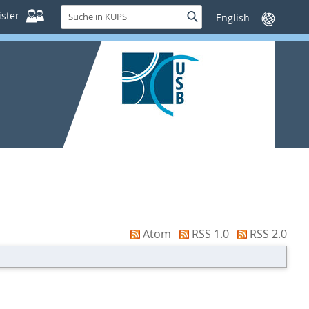
Suche
ster
Suche
Sprache
in
wechseln
KUPS
Atom
RSS 1.0
RSS 2.0