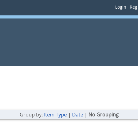
Login
Regi
Group by:
Item Type
|
Date
|
No Grouping