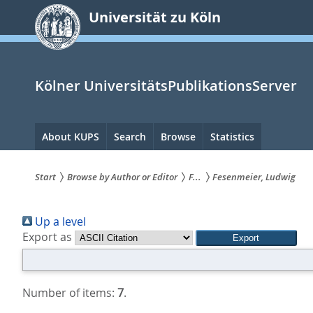
zum
Universität zu Köln
Inhalt
springen
Kölner UniversitätsPublikationsServer
Hauptnavigation
About KUPS
Search
Browse
Statistics
Start
Browse by Author or Editor
F...
Fesenmeier, Ludwig
Sie
Up a level
sind
Export as
hier:
Number of items:
7
.