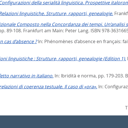
Configurazioni della serialità linguistica. Prospettive italor
Relazioni linguistiche. Strutture, rapporti, genealogie.
Frankf
zionale Composto nella Concordanza dei tempi. Un’analisi 
pp. 89-108. Frankfurt am Main: Peter Lang. ISBN 978-363166
n cas d’absence ?
In:
Phénomènes d’absence en français: faits
oni linguistiche : Strutture, rapporti, genealogie (Edition 1).
etto narrativo in italiano.
In:
Ibridità e norma,
pp. 179-203. 
relazioni di coerenza testuale. Il caso di «ora».
In:
Configurazi
T