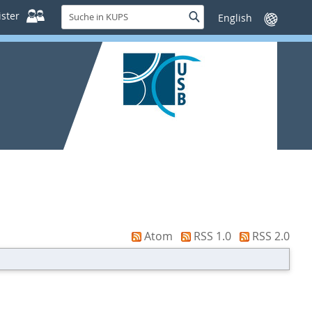
Suche
ster
Suche
Sprache
in
wechseln
KUPS
Atom
RSS 1.0
RSS 2.0