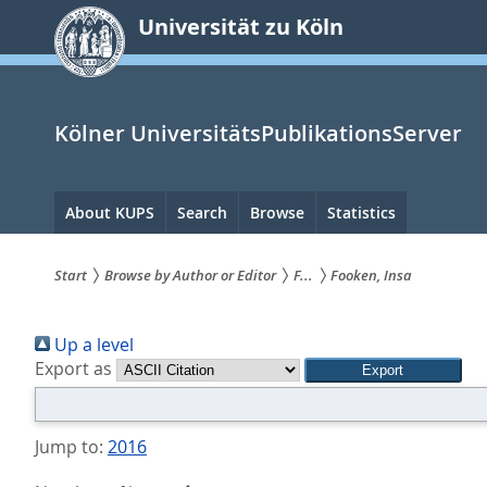
zum
Universität zu Köln
Inhalt
springen
Kölner UniversitätsPublikationsServer
Hauptnavigation
About KUPS
Search
Browse
Statistics
Start
Browse by Author or Editor
F...
Fooken, Insa
Sie
Up a level
sind
Export as
hier:
Jump to:
2016