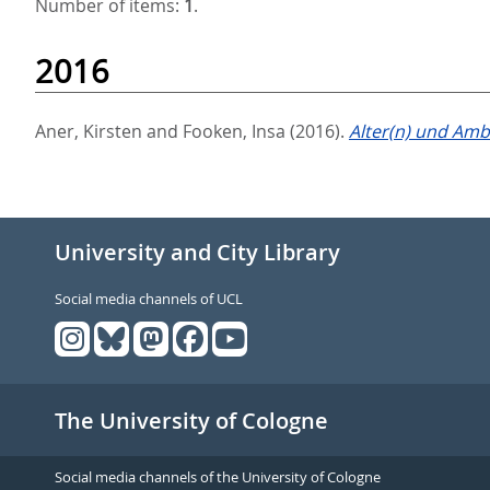
Number of items:
1
.
2016
Aner, Kirsten
and
Fooken, Insa
(2016).
Alter(n) und Amb
University and City Library
Social media channels of UCL
The University of Cologne
Social media channels of the University of Cologne