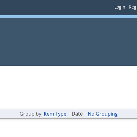
Login
Regi
Group by:
Item Type
|
Date
|
No Grouping