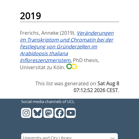
2019
Frerichs, Anneke
(2019).
Veränderungen
im Transkriptom und Chromatin bei der
Festlegung von Gründerzellen im
Arabidopsis thaliana
Infloreszenzmeristem.
PhD thesis,
Universität zu Köln.
This list was generated on
Sat Aug 8
07:12:52 2026 CEST
.
Social media channels of UCL