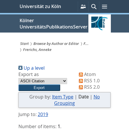
zum
Persönliche
Suche
Menü
Universität zu Köln
Services
Inhalt
springen
Kölner
UniversitätsPublikationsServer
Start
Browse by Author or Editor
F...
Frerichs, Anneke
Sie
sind
Up a level
hier:
Export as
Atom
RSS 1.0
RSS 2.0
Group by:
Item Type
|
Date
|
No
Grouping
Jump to:
2019
Number of items:
1
.