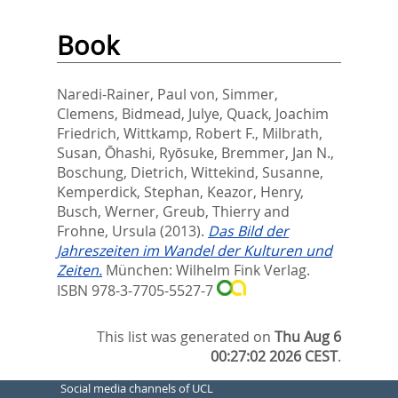
Book
Naredi-Rainer, Paul von
,
Simmer,
Clemens
,
Bidmead, Julye
,
Quack, Joachim
Friedrich
,
Wittkamp, Robert F.
,
Milbrath,
Susan
,
Ōhashi, Ryōsuke
,
Bremmer, Jan N.
,
Boschung, Dietrich
,
Wittekind, Susanne
,
Kemperdick, Stephan
,
Keazor, Henry
,
Busch, Werner
,
Greub, Thierry
and
Frohne, Ursula
(2013).
Das Bild der
Jahreszeiten im Wandel der Kulturen und
Zeiten.
München: Wilhelm Fink Verlag.
ISBN 978-3-7705-5527-7
This list was generated on
Thu Aug 6
00:27:02 2026 CEST
.
Social media channels of UCL