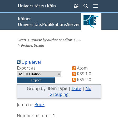
zum
Persönliche
Suche
Menü
Universität zu Köln
Services
Inhalt
springen
Kölner
UniversitätsPublikationsServer
Start
Browse by Author or Editor
F...
Frohne, Ursula
Sie
sind
Up a level
hier:
Export as
Atom
RSS 1.0
RSS 2.0
Group by:
Item Type
|
Date
|
No
Grouping
Jump to:
Book
Number of items:
1
.