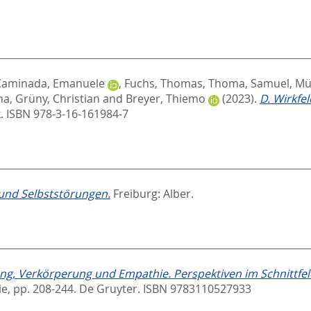
Caminada, Emanuele
,
Fuchs, Thomas
,
Thoma, Samuel
,
Mül
na
,
Grüny, Christian
and
Breyer, Thiemo
(2023).
D. Wirkfe
. ISBN 978-3-16-161984-7
 und Selbststörungen.
Freiburg: Alber.
, Verkörperung und Empathie. Perspektiven im Schnittfeld
ie,
pp. 208-244. De Gruyter. ISBN 9783110527933