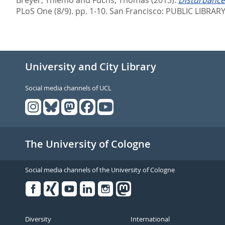
Breyer, Thiemo
and
Fuchs, Thomas
(2013).
Disturbance 
PLoS One (8/9). pp. 1-10.
San Francisco: PUBLIC LIBRAR
University and City Library
Social media channels of UCL
The University of Cologne
Social media channels of the University of Cologne
Facebook
Xing
Youtube
Linked
Instagram
in
Diversity
International