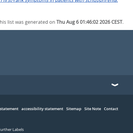
n first-rank symptoms in patients with schizophrenia.
his list was generated on
Thu Aug 6 01:46:02 2026 CEST
.
 statement
accessibility statement
Sitemap
Site Note
Contact
Further Labels