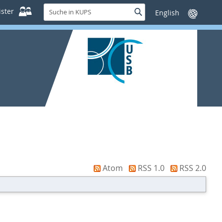
Suche
ster
Suche
Sprache
in
wechseln
KUPS
Atom
RSS 1.0
RSS 2.0