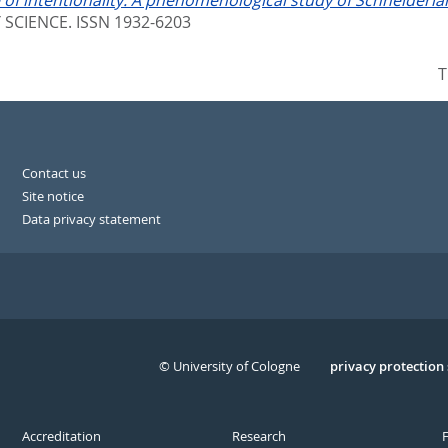
of intentionality: A phenomenological study of Schneideria
Y SCIENCE. ISSN 1932-6203
T
Contact us
Site notice
Data privacy statement
© University of Cologne
Serivce
privacy protection
Accreditation
Research