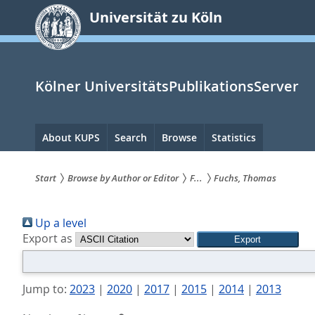
zum
Universität zu Köln
Inhalt
springen
Kölner UniversitätsPublikationsServer
Hauptnavigation
About KUPS
Search
Browse
Statistics
Start
Browse by Author or Editor
F...
Fuchs, Thomas
Sie
Up a level
sind
Export as
hier:
Jump to:
2023
|
2020
|
2017
|
2015
|
2014
|
2013