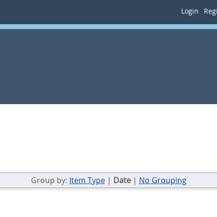
Login
Regi
Group by:
Item Type
|
Date
|
No Grouping