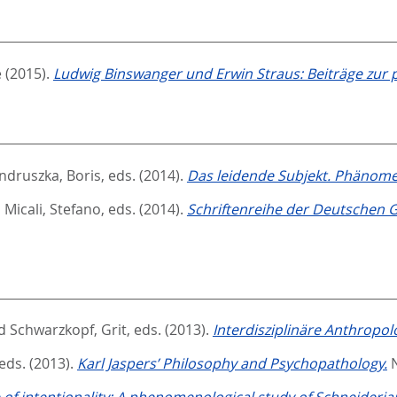
e
(2015).
Ludwig Binswanger und Erwin Straus: Beiträge zur
druszka, Boris
, eds.
(2014).
Das leidende Subjekt. Phänome
d
Micali, Stefano
, eds.
(2014).
Schriftenreihe der Deutschen 
d
Schwarzkopf, Grit
, eds.
(2013).
Interdisziplinäre Anthropolo
 eds.
(2013).
Karl Jaspers’ Philosophy and Psychopathology.