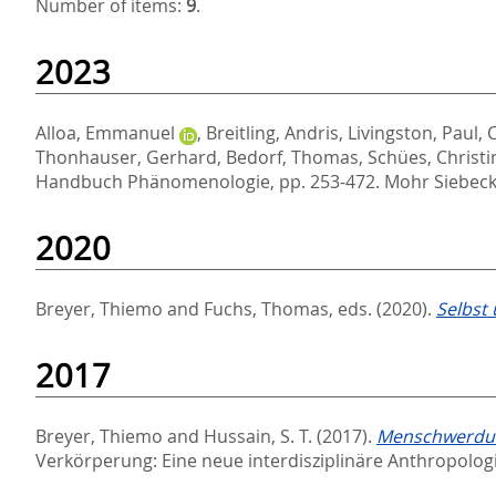
Number of items:
9
.
2023
Alloa, Emmanuel
,
Breitling, Andris
,
Livingston, Paul
,
Thonhauser, Gerhard
,
Bedorf, Thomas
,
Schües, Christi
Handbuch Phänomenologie,
pp. 253-472. Mohr Siebeck
2020
Breyer, Thiemo
and
Fuchs, Thomas
, eds.
(2020).
Selbst
2017
Breyer, Thiemo
and
Hussain, S. T.
(2017).
Menschwerdung
Verkörperung: Eine neue interdisziplinäre Anthropolog