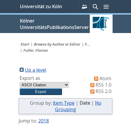
zum
Persönliche
Suche
Menü
Universität zu Köln
Services
Inhalt
springen
Kölner
UniversitätsPublikationsServer
Start
Browse by Author or Editor
F...
Fuller, Florian
Sie
sind
Up a level
hier:
Export as
Atom
RSS 1.0
RSS 2.0
Group by:
Item Type
|
Date
|
No
Grouping
Jump to:
2018