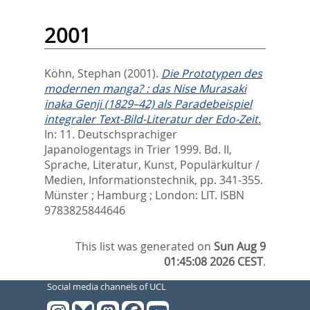
2001
Köhn, Stephan
(2001).
Die Prototypen des
modernen manga? : das Nise Murasaki
inaka Genji (1829–42) als Paradebeispiel
integraler Text-Bild-Literatur der Edo-Zeit.
In:
11. Deutschsprachiger
Japanologentags in Trier 1999. Bd. II,
Sprache, Literatur, Kunst, Populärkultur /
Medien, Informationstechnik,
pp. 341-355.
Münster ; Hamburg ; London: LIT. ISBN
9783825844646
This list was generated on
Sun Aug 9
01:45:08 2026 CEST
.
Social media channels of UCL