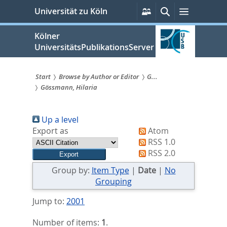
zum
Persönliche
Suche
Menü
Universität zu Köln
Services
Inhalt
springen
Kölner
UniversitätsPublikationsServer
Start
Browse by Author or Editor
G...
Gössmann, Hilaria
Sie
sind
Up a level
hier:
Export as
Atom
RSS 1.0
RSS 2.0
Group by:
Item Type
|
Date
|
No
Grouping
Jump to:
2001
Number of items:
1
.