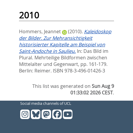
2010
Hommers, Jeannet
(2010).
Kaleidoskop
der Bilder. Zur Mehransichtigkeit
historisierter Kapitelle am Beispiel von
Saint-Andoche in Saulieu.
In:
Das Bild im
Plural. Mehrteilige Bildformen zwischen
Mittelalter und Gegenwart,
pp. 161-179.
Berlin: Reimer. ISBN 978-3-496-01426-3
This list was generated on
Sun Aug 9
01:33:02 2026 CEST
.
Social media channels of UCL