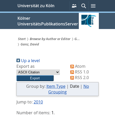
zum
Persönliche
Suche
Menü
Universität zu Köln
Services
Inhalt
springen
Kölner
UniversitätsPublikationsServer
Start
Browse by Author or Editor
G...
Ganz, David
Sie
sind
Up a level
hier:
Export as
Atom
RSS 1.0
RSS 2.0
Group by:
Item Type
|
Date
|
No
Grouping
Jump to:
2010
Number of items:
1
.