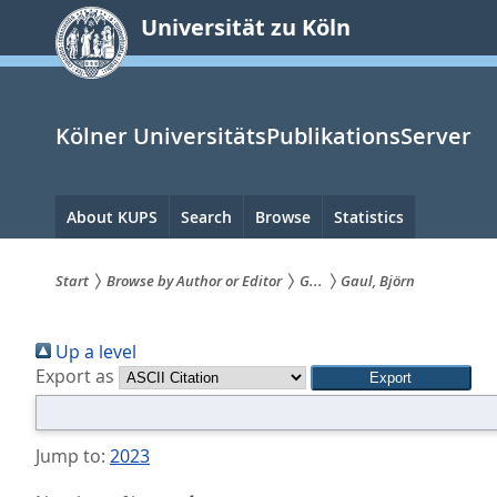
zum
Universität zu Köln
Inhalt
springen
Kölner UniversitätsPublikationsServer
Hauptnavigation
About KUPS
Search
Browse
Statistics
Start
Browse by Author or Editor
G...
Gaul, Björn
Sie
Up a level
sind
Export as
hier:
Jump to:
2023