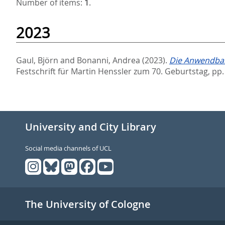
Number of items:
1
.
2023
Gaul, Björn
and
Bonanni, Andrea
(2023).
Die Anwendbar
Festschrift für Martin Henssler zum 70. Geburtstag,
pp.
University and City Library
Social media channels of UCL
The University of Cologne