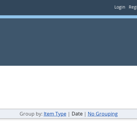
Login
Regi
Group by:
Item Type
|
Date
|
No Grouping