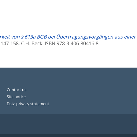
keit von § 613a BGB bei Übertragungsvorgängen aus einer 
 147-158. C.H. Beck. ISBN 978-3-406-80416-8
Contact us
Site notice
Data privacy statement