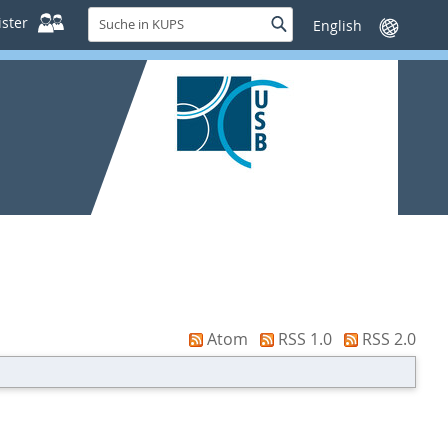
Suche
ster
Suche
Sprache
in
wechseln
KUPS
Atom
RSS 1.0
RSS 2.0