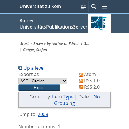
zum
Persönliche
Suche
Menü
Universität zu Köln
Services
Inhalt
springen
Kölner
UniversitätsPublikationsServer
Start
Browse by Author or Editor
G...
Geiger, Stefan
Sie
sind
Up a level
hier:
Export as
Atom
RSS 1.0
RSS 2.0
Group by:
Item Type
|
Date
|
No
Grouping
Jump to:
2008
Number of items:
1
.