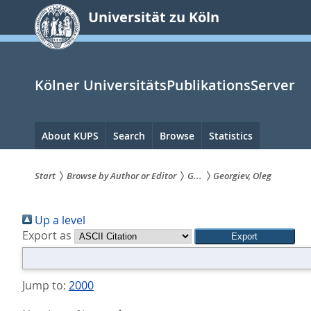
zum
Universität zu Köln
Inhalt
springen
Kölner UniversitätsPublikationsServer
Hauptnavigation
About KUPS
Search
Browse
Statistics
Start
Browse by Author or Editor
G...
Georgiev, Oleg
Sie
Up a level
sind
Export as
hier:
Jump to:
2000