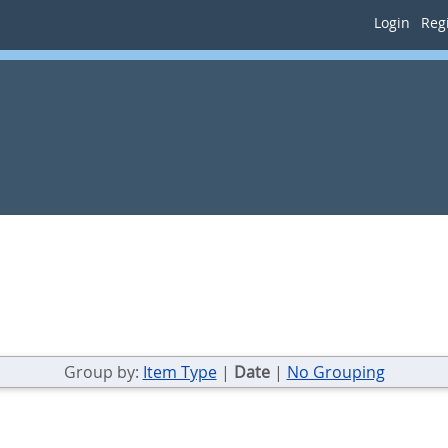
Login
Regi
Group by:
Item Type
|
Date
|
No Grouping