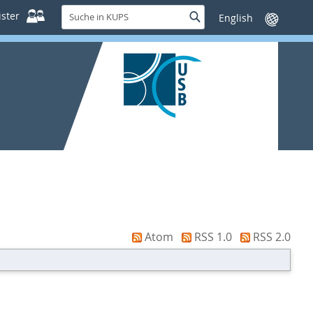
Suche
ster
Suche
Sprache
in
wechseln
KUPS
Atom
RSS 1.0
RSS 2.0