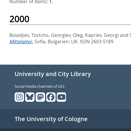
Number of items:
1
.
2000
Boiadjiev, Tzotcho
,
Georgiev, Oleg
,
Kapriev, Georgi
and
Mittelalter.
Sofia, Bulgarien: LIK. ISSN 2603-5189
University and City Library
Social media channels of UCL
The University of Cologne