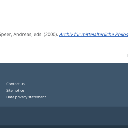
Speer, Andreas
, eds.
(2000).
Archiv für mittelalterliche Phil
Contact us
Site notice
Data privacy statement