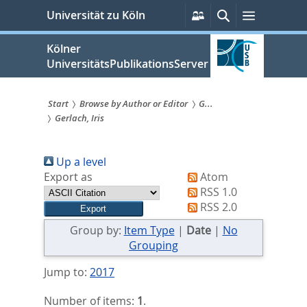
zum
Persönliche
Suche
Menü
Universität zu Köln
Services
Inhalt
springen
Kölner
UniversitätsPublikationsServer
Start
Browse by Author or Editor
G...
Gerlach, Iris
Sie
sind
Up a level
hier:
Export as
Atom
RSS 1.0
RSS 2.0
Group by:
Item Type
|
Date
|
No
Grouping
Jump to:
2017
Number of items:
1
.