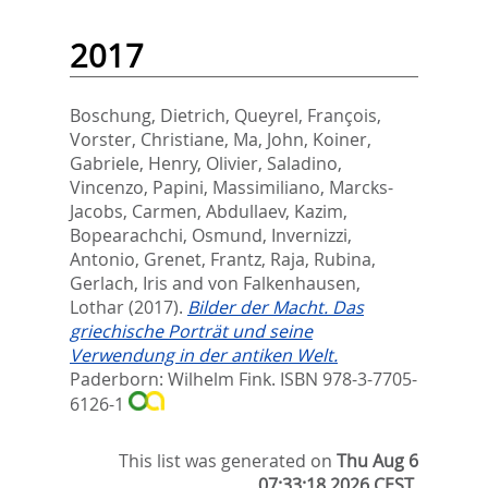
2017
Boschung, Dietrich
,
Queyrel, François
,
Vorster, Christiane
,
Ma, John
,
Koiner,
Gabriele
,
Henry, Olivier
,
Saladino,
Vincenzo
,
Papini, Massimiliano
,
Marcks-
Jacobs, Carmen
,
Abdullaev, Kazim
,
Bopearachchi, Osmund
,
Invernizzi,
Antonio
,
Grenet, Frantz
,
Raja, Rubina
,
Gerlach, Iris
and
von Falkenhausen,
Lothar
(2017).
Bilder der Macht. Das
griechische Porträt und seine
Verwendung in der antiken Welt.
Paderborn: Wilhelm Fink. ISBN 978-3-7705-
6126-1
This list was generated on
Thu Aug 6
07:33:18 2026 CEST
.