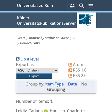
zum
Persönliche
Suche
Menü
Universität zu Köln
Services
Inhalt
springen
Kölner
UniversitätsPublikationsServer
Start
Browse by Author or Editor
G...
Gerlach, Silke
Sie
sind
Up a level
hier:
Export as
Atom
RSS 1.0
RSS 2.0
Group by:
Item Type
|
Date
|
No
Grouping
Number of items:
1
.
Leidig, Tatjana
,
Hanisch, Charlotte
,