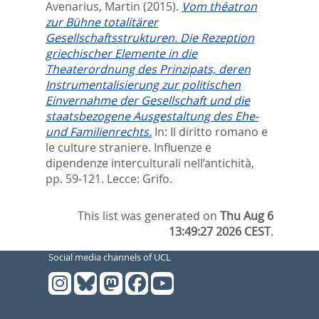
Avenarius, Martin
(2015).
Vom théatron
zur Bühne totalitärer
Gesellschaftsstrukturen. Die Rezeption
griechischer Elemente in die
Theaterordnung des Prinzipats, deren
Instrumentalisierung zur politischen
Einvernahme der Gesellschaft und die
staatsbezogene Ausgestaltung des Ehe-
und Familienrechts.
In:
Il diritto romano e
le culture straniere. Influenze e
dipendenze interculturali nell’antichità,
pp. 59-121. Lecce: Grifo.
This list was generated on
Thu Aug 6
13:49:27 2026 CEST
.
Social media channels of UCL