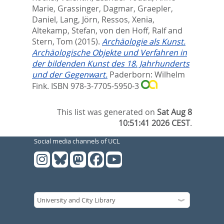
Marie
,
Grassinger, Dagmar
,
Graepler,
Daniel
,
Lang, Jörn
,
Ressos, Xenia
,
Altekamp, Stefan
,
von den Hoff, Ralf
and
Stern, Tom
(2015).
Archäologie als Kunst.
Archäologische Objekte und Verfahren in
der bildenden Kunst des 18. Jahrhunderts
und der Gegenwart.
Paderborn: Wilhelm
Fink. ISBN 978-3-7705-5950-3
This list was generated on
Sat Aug 8
10:51:41 2026 CEST
.
Social media channels of UCL