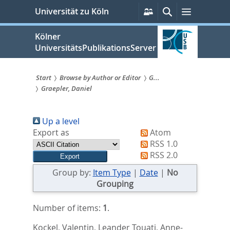
zum
Persönliche
Suche
Menü
Universität zu Köln
Services
Inhalt
springen
Kölner
UniversitätsPublikationsServer
Start
Browse by Author or Editor
G...
Graepler, Daniel
Sie
sind
Up a level
hier:
Export as
Atom
RSS 1.0
RSS 2.0
Group by:
Item Type
|
Date
|
No
Grouping
Number of items:
1
.
Kockel, Valentin
,
Leander Touati, Anne-