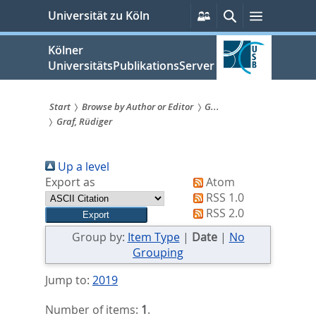
zum
Persönliche
Suche
Menü
Universität zu Köln
Services
Inhalt
springen
Kölner
UniversitätsPublikationsServer
Start
Browse by Author or Editor
G...
Graf, Rüdiger
Sie
sind
Up a level
hier:
Export as
Atom
RSS 1.0
RSS 2.0
Group by:
Item Type
|
Date
|
No
Grouping
Jump to:
2019
Number of items:
1
.