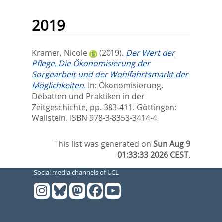
2019
Kramer, Nicole
(2019).
Der Wert der
Pflege. Die Ökonomisierung der
Sorgearbeit und der Wohlfahrtsmarkt der
Möglichkeiten.
In:
Ökonomisierung.
Debatten und Praktiken in der
Zeitgeschichte,
pp. 383-411. Göttingen:
Wallstein. ISBN 978-3-8353-3414-4
This list was generated on
Sun Aug 9
01:33:33 2026 CEST
.
Social media channels of UCL