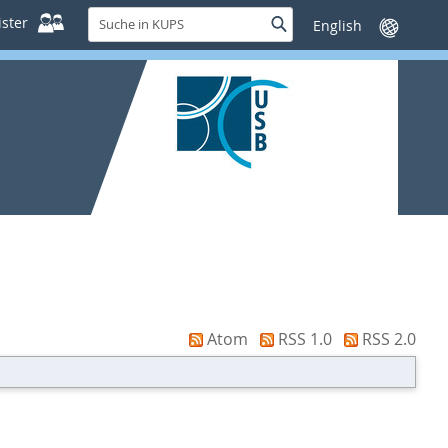
Suche
ster
Suche
Sprache
in
wechseln
KUPS
Atom
RSS 1.0
RSS 2.0