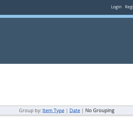
Login
Regi
Group by:
Item Type
|
Date
|
No Grouping