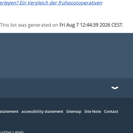
rlegen? Ein Vergleich der frühpostoperativen
This list was generated on
Fri Aug 7 12:44:39 2026 CEST
.
 statement
accessibility statement
Sitemap
Site Note
Contact
Further Labels