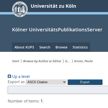
zum
Universität zu Köln
Inhalt
springen
Kölner UniversitätsPublikationsServer
Hauptnavigation
About KUPS
Search
Browse
Statistics
Start
Browse by Author or Editor
G...
Grisar, Paula
Sie
Up a level
sind
Export as
hier:
Number of items:
1
.