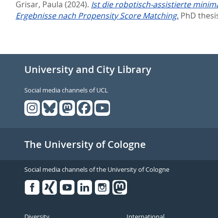
Grisar, Paula
(2024).
Ist die robotisch-assistierte min
Ergebnisse nach Propensity Score Matching.
PhD thesis
University and City Library
Social media channels of UCL
The University of Cologne
Social media channels of the University of Cologne
Facebook
Xing
Youtube
Linked
Instagram
in
Diversity
International