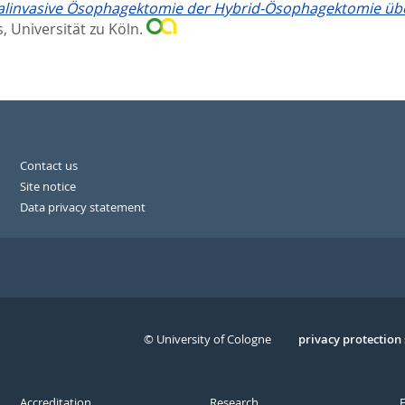
imalinvasive Ösophagektomie der Hybrid-Ösophagektomie übe
, Universität zu Köln.
Contact us
Site notice
Data privacy statement
© University of Cologne
Serivce
privacy protection
Accreditation
Research