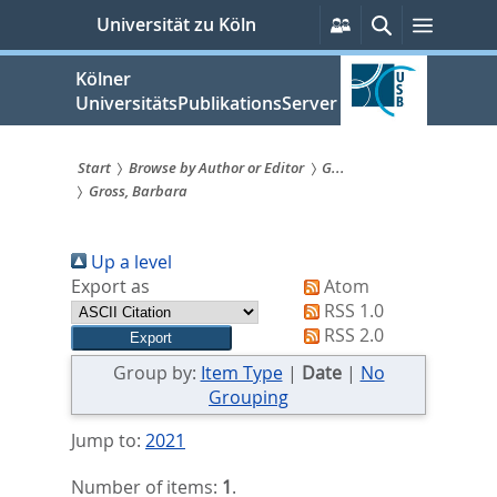
zum
Persönliche
Suche
Menü
Universität zu Köln
Services
Inhalt
springen
Kölner
UniversitätsPublikationsServer
Start
Browse by Author or Editor
G...
Gross, Barbara
Sie
sind
Up a level
hier:
Export as
Atom
RSS 1.0
RSS 2.0
Group by:
Item Type
|
Date
|
No
Grouping
Jump to:
2021
Number of items:
1
.