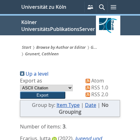
zum
Persönliche
Suche
Menü
Universität zu Köln
Services
Inhalt
springen
Kölner
UniversitätsPublikationsServer
Start
Browse by Author or Editor
G...
Grunert, Cathleen
Sie
sind
Up a level
hier:
Export as
Atom
RSS 1.0
RSS 2.0
Group by:
Item Type
|
Date
|
No
Grouping
Number of items:
3
.
Ecarius, Jutta
(2022).
Jugend und