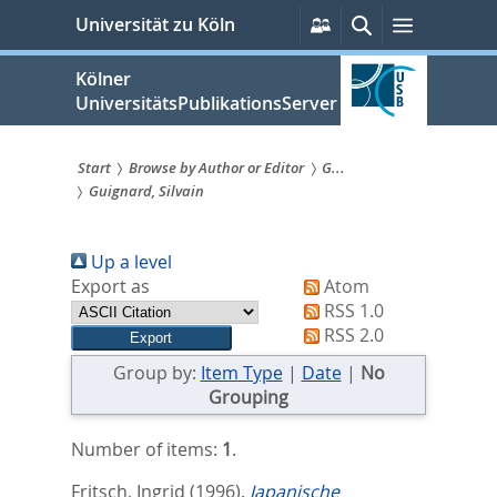
zum
Persönliche
Suche
Menü
Universität zu Köln
Services
Inhalt
springen
Kölner
UniversitätsPublikationsServer
Start
Browse by Author or Editor
G...
Guignard, Silvain
Sie
sind
Up a level
hier:
Export as
Atom
RSS 1.0
RSS 2.0
Group by:
Item Type
|
Date
|
No
Grouping
Number of items:
1
.
Fritsch, Ingrid
(1996).
Japanische