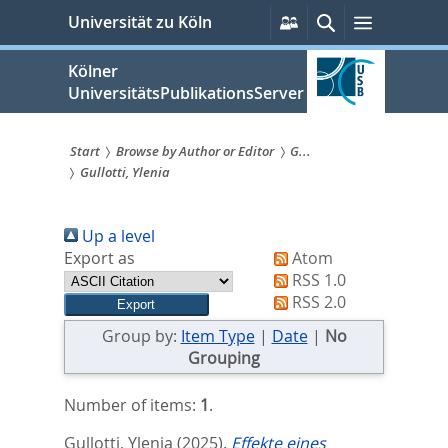
zum
Persönliche
Suche
Menü
Universität zu Köln
Services
Inhalt
springen
Kölner
UniversitätsPublikationsServer
Start
Browse by Author or Editor
G...
Gullotti, Ylenia
Sie
sind
Up a level
hier:
Export as
Atom
RSS 1.0
RSS 2.0
Group by:
Item Type
|
Date
|
No
Grouping
Number of items:
1
.
Gullotti, Ylenia
(2025).
Effekte eines