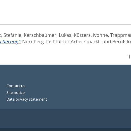
, Stefanie
,
Kerschbaumer, Lukas
,
Küsters, Ivonne
,
Trappma
icherung“.
Nürnberg: Institut für Arbeitsmarkt- und Berufsfo
T
Contact us
Site notice
Data privacy statement