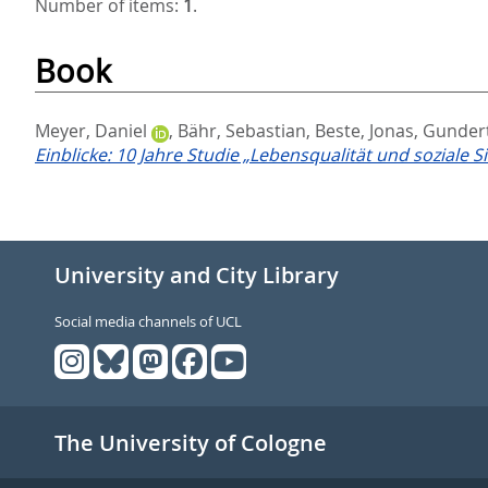
Number of items:
1
.
Book
Meyer, Daniel
,
Bähr, Sebastian
,
Beste, Jonas
,
Gundert
Einblicke: 10 Jahre Studie „Lebensqualität und soziale S
University and City Library
Social media channels of UCL
The University of Cologne