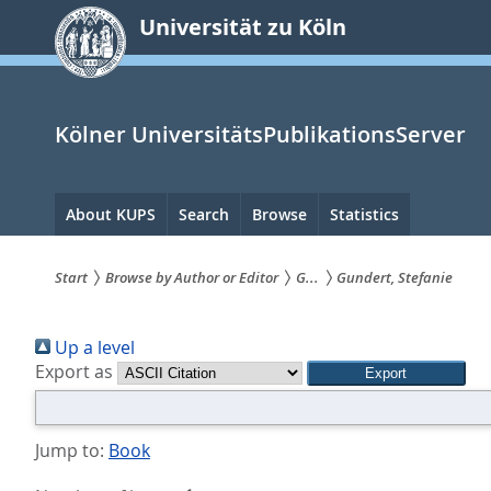
zum
Universität zu Köln
Inhalt
springen
Kölner UniversitätsPublikationsServer
Hauptnavigation
About KUPS
Search
Browse
Statistics
Start
Browse by Author or Editor
G...
Gundert, Stefanie
Sie
Up a level
sind
Export as
hier:
Jump to:
Book