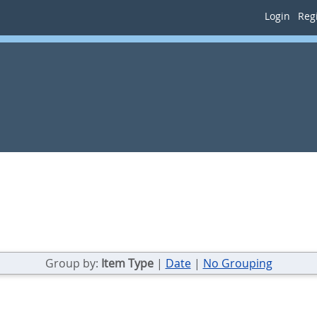
Login
Regi
Group by:
Item Type
|
Date
|
No Grouping