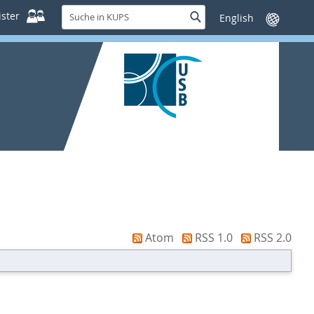
Suche
ster
Suche
Sprache
in
wechseln
KUPS
Atom
RSS 1.0
RSS 2.0