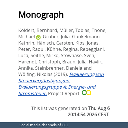
Monograph
Koldert, Bernhard
,
Müller, Tobias
,
Thöne,
Michael
,
Gruber, Julia
,
Gunkelmann,
Kathrin
,
Hänisch, Carsten
,
Klos, Jonas
,
Peter, Raoul
,
Kühne, Regina
,
Rebeggiani,
Luca
,
Seithe, Mirko
,
Stöwhase, Sven
,
Harendt, Christoph
,
Braun, Julia
,
Havlik,
Annika
,
Steinbrenner, Daniela
and
Wölfing, Nikolas
(2019).
Evaluierung von
Steuervergünstigungen.
Evaluierungsgruppe A: Energie‐ und
Stromsteuer.
Project Report.
This list was generated on
Thu Aug 6
20:14:54 2026 CEST
.
Social media channels of UCL