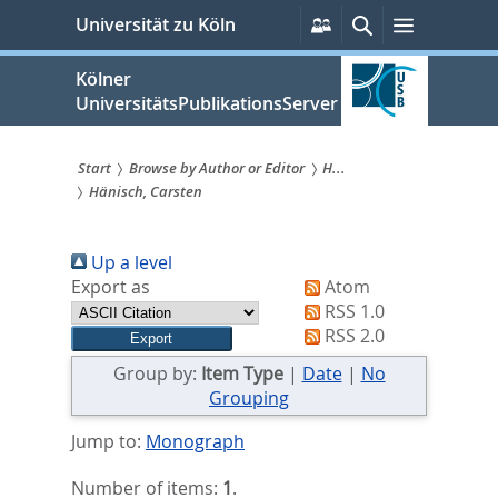
zum
Persönliche
Suche
Menü
Universität zu Köln
Services
Inhalt
springen
Kölner
UniversitätsPublikationsServer
Start
Browse by Author or Editor
H...
Hänisch, Carsten
Sie
sind
Up a level
hier:
Export as
Atom
RSS 1.0
RSS 2.0
Group by:
Item Type
|
Date
|
No
Grouping
Jump to:
Monograph
Number of items:
1
.