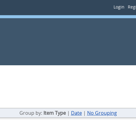
Login
Regi
Group by:
Item Type
|
Date
|
No Grouping