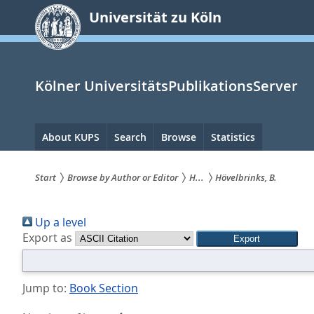
zum
Universität zu Köln
Inhalt
springen
Kölner UniversitätsPublikationsServer
Hauptnavigation
About KUPS
Search
Browse
Statistics
Start
Browse by Author or Editor
H...
Hövelbrinks, B.
Sie
Up a level
sind
Export as
hier:
Jump to:
Book Section