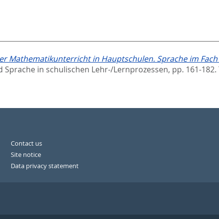
er Mathematikunterricht in Hauptschulen. Sprache im Fach
d Sprache in schulischen Lehr-/Lernprozessen,
pp. 161-182.
Contact us
Site notice
Data privacy statement