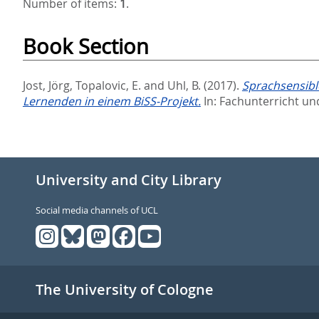
Number of items:
1
.
Book Section
Jost, Jörg
,
Topalovic, E.
and
Uhl, B.
(2017).
Sprachsensibl
Lernenden in einem BiSS-Projekt.
In:
Fachunterricht un
University and City Library
Social media channels of UCL
The University of Cologne