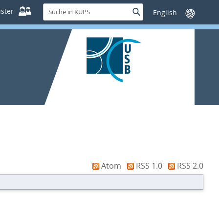
Suche
ster
Suche
Sprache
in
wechseln
KUPS
Atom
RSS 1.0
RSS 2.0