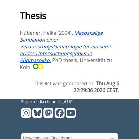
Thesis
Hübener, Heike
(2004).
Mesoskalige
Simulation einer
Verdunstungsklimatologie für ein semi-
arides Untersuchungsgebiet in
Südmarokko.
PhD thesis, Universität zu
Köln.
This list was generated on
Thu Aug 6
22:29:36 2026 CEST
.
Social media channels of UCL