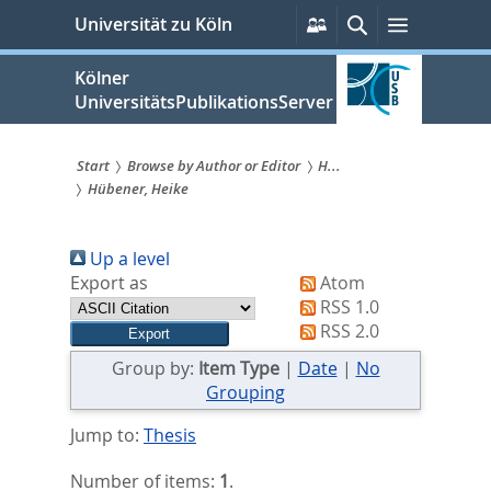
zum
Persönliche
Suche
Menü
Universität zu Köln
Services
Inhalt
springen
Kölner
UniversitätsPublikationsServer
Start
Browse by Author or Editor
H...
Hübener, Heike
Sie
sind
Up a level
hier:
Export as
Atom
RSS 1.0
RSS 2.0
Group by:
Item Type
|
Date
|
No
Grouping
Jump to:
Thesis
Number of items:
1
.