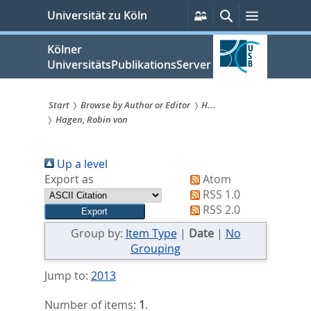
zum
Persönliche
Suche
Menü
Universität zu Köln
Services
Inhalt
springen
Kölner
UniversitätsPublikationsServer
Start
Browse by Author or Editor
H...
Hagen, Robin von
Sie
sind
Up a level
hier:
Export as
Atom
RSS 1.0
RSS 2.0
Group by:
Item Type
|
Date
|
No
Grouping
Jump to:
2013
Number of items:
1
.