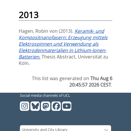
2013
Hagen, Robin von
(2013).
Keramik- und
Kompositnanofasern: Erzeugung mittels
Elektrospinnen und Verwendung als
Elektrodenmaterialien in Lithium-Ionen-
Batterien.
Thesis Abstract, Universität zu
Köln.
This list was generated on
Thu Aug 6
20:45:57 2026 CEST
.
Social media channels of UCL