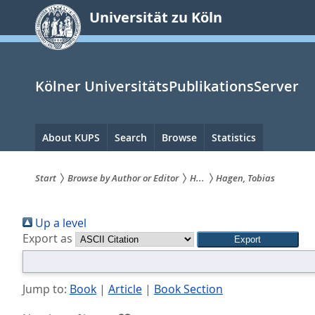
zum
Universität zu Köln
Inhalt
springen
Kölner UniversitätsPublikationsServer
Hauptnavigation
About KUPS
Search
Browse
Statistics
Start
Browse by Author or Editor
H...
Hagen, Tobias
Sie
Up a level
sind
Export as
hier:
Jump to:
Book
|
Article
|
Book Section