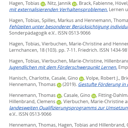
Hagen, Tobias
,
Nitz, Jannik
,
Brack, Fabienne
,
Hövel
mit externalisierenden Verhaltensproblemen.
Lernen u
Hagen, Tobias
,
Spilles, Markus
and
Hennemann, Thom
Fehlzeiten unter besonderer Berücksichtigung individu
Sonderpädagogik e.V.. ISSN 0513-9066
Hagen, Tobias
,
Vierbuchen, Marie-Christine
and
Henne
Lernchancen, 18 (103). pp. 7-11.
Friedrich. ISSN 1434-98
Hagen, Tobias
,
Vierbuchen, Marie-Christine
,
Hillenbran
Jugendlichen mit dem Förderschwerpunkt Lernen.
Empi
Hanisch, Charlotte
,
Casale, Gino
,
Volpe, Robert J.
,
Bri
Hennemann, Thomas
(2019).
Gestufte Förderung in
Hennemann, Thomas
,
Casale, Gino
,
Fitting-Dahlm
Hillenbrand, Clemens
,
Vierbuchen, Marie-Christine
a
landesweiten Qualifizierungsprogramms zur Umsetzung
e.V.. ISSN 0513-9066
Hennemann, Thomas
,
Hagen, Tobias
and
Hillenbrand,