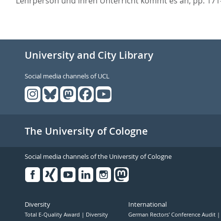
Lehrperson und ihren Unterricht kommt es an,
pp. 171
University and City Library
Social media channels of UCL
The University of Cologne
Social media channels of the University of Cologne
Facebook
Xing
Youtube
Linked
Instagram
in
Diversity
International
Total E-Quality Award
Diversity
German Rectors' Conference Audit