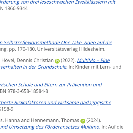
sförderung von drei leseschwachen Zweitklässlern mit
SSN 1866-9344
en Selbstreflexionsmethode One-Take-Video auf die
ung,
pp. 170-180. Universitätsverlag Hildesheim.
d
Hövel, Dennis Christian
(2022).
MultiMo – Eine
verhalten in der Grundschule.
In:
Kinder mit Lern- und
wischen Schule und Eltern zur Prävention und
ISBN 978-3-658-18584-8
cherte Risikofaktoren und wirksame pädagogische
-5158-9
s, Hanna
and
Hennemann, Thomas
(2024).
it und Umsetzung des Förderansatzes Multimo.
In:
Auf die