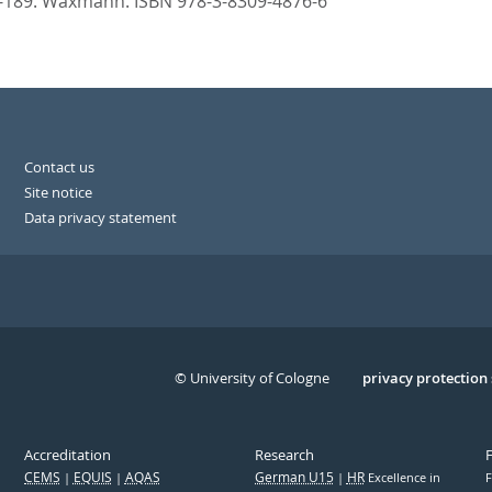
-189. Waxmann. ISBN 978-3-8309-4876-6
Contact us
Site notice
Data privacy statement
© University of Cologne
Serivce
privacy protection
Accreditation
Research
CEMS
EQUIS
AQAS
German U15
HR
Excellence in
F