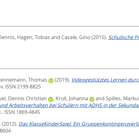
Dennis
,
Hagen, Tobias
and
Casale, Gino
(2015).
Schulische Pr
ennemann, Thomas
(2019).
Videogestütztes Lernen durch
v. ISSN 2199-8825
el, Dennis Christian
,
Krull, Johanna
and
Spilles, Marku
 und Arbeitsverhalten bei Schülern mit ADHS in der Sekundar
.. ISSN 1869-4845
s
(2012).
Das KlasseKinderSpiel. Ein Gruppenkontingenzverfa
-8604