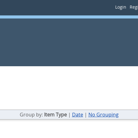
Login
Regi
Group by:
Item Type
|
Date
|
No Grouping