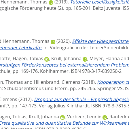
d
Hennemann, Thomas
(2019).
Tutorielle Leseflüssigkeit
ogische Förderung heute (2). pp. 185-201.
Beltz Juventa. I
d
Hennemann, Thomas
(2020).
Effekte der videogestützt
hender Lehrkräfte.
In:
Videografie in der Lehrer*innenbild
lotte
,
Hagen, Tobias
,
Krull, Johanna
,
Meyer, Hanna
an
rstufigen Förderkonzeptes bei externalisierendem Problem
chule,
pp. 169-176. Kohlhammer. ISBN 978-3-17-039250-2
n, Thomas
and
Hillenbrand, Clemens
(2018).
Kooperation z
n:
Schulabsentismus und Eltern,
pp. 245-266. Springer VS. 
 Clemens
(2012).
Dropout aus der Schule – Empirisch abgesi
unft?,
pp. 147-173. Verlag Julius Klinkhardt. ISBN 978-3-7815
agen, Tobias
,
Krull, Johanna
,
Verbeck, Leonie
,
Rauterku
 Erste qualitative und quantitative Befunde zur Wirksamke