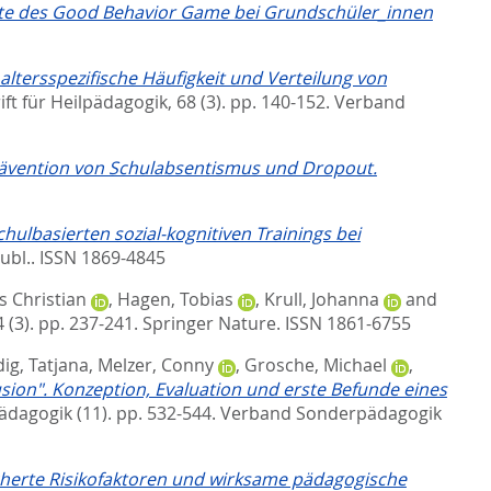
kte des Good Behavior Game bei Grundschüler_innen
ltersspezifische Häufigkeit und Verteilung von
ift für Heilpädagogik, 68 (3). pp. 140-152.
Verband
rävention von Schulabsentismus und Dropout.
chulbasierten sozial-kognitiven Trainings bei
ubl.. ISSN 1869-4845
s Christian
,
Hagen, Tobias
,
Krull, Johanna
and
(3). pp. 237-241.
Springer Nature. ISSN 1861-6755
dig, Tatjana
,
Melzer, Conny
,
Grosche, Michael
,
sion". Konzeption, Evaluation und erste Befunde eines
pädagogik (11). pp. 532-544.
Verband Sonderpädagogik
cherte Risikofaktoren und wirksame pädagogische