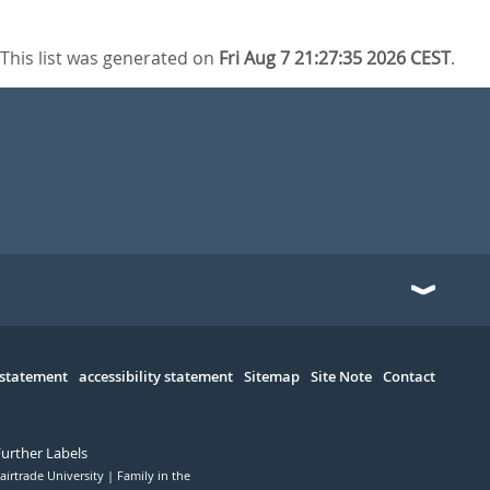
This list was generated on
Fri Aug 7 21:27:35 2026 CEST
.
 statement
accessibility statement
Sitemap
Site Note
Contact
Further Labels
airtrade University
Family in the