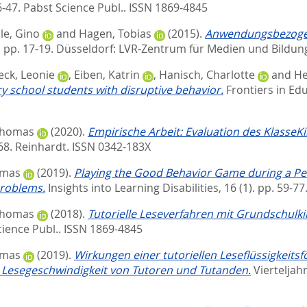
6-47.
Pabst Science Publ.. ISSN 1869-4845
le, Gino
and
Hagen, Tobias
(2015).
Anwendungsbezogene
. pp. 17-19.
Düsseldorf: LVR-Zentrum für Medien und Bildun
eck, Leonie
,
Eiben, Katrin
,
Hanisch, Charlotte
and
H
y school students with disruptive behavior.
Frontiers in Ed
Thomas
(2020).
Empirische Arbeit: Evaluation des KlasseKi
68.
Reinhardt. ISSN 0342-183X
omas
(2019).
Playing the Good Behavior Game during a Pee
Problems.
Insights into Learning Disabilities, 16 (1). pp. 59-77
Thomas
(2018).
Tutorielle Leseverfahren mit Grundschulk
cience Publ.. ISSN 1869-4845
omas
(2019).
Wirkungen einer tutoriellen Leseflüssigkeitsf
 Lesegeschwindigkeit von Tutoren und Tutanden.
Vierteljah