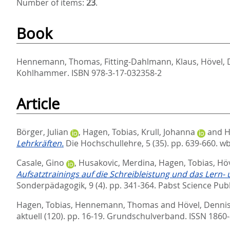
Number of items:
23
.
Book
Hennemann, Thomas
,
Fitting-Dahlmann, Klaus
,
Hövel, 
Kohlhammer. ISBN 978-3-17-032358-2
Article
Börger, Julian
,
Hagen, Tobias
,
Krull, Johanna
and
H
Lehrkräften.
Die Hochschullehre, 5 (35). pp. 639-660.
wb
Casale, Gino
,
Husakovic, Merdina
,
Hagen, Tobias
,
Höv
Aufsatztrainings auf die Schreibleistung und das Lern-
Sonderpädagogik, 9 (4). pp. 341-364.
Pabst Science Publ
Hagen, Tobias
,
Hennemann, Thomas
and
Hövel, Denni
aktuell (120). pp. 16-19.
Grundschulverband. ISSN 1860