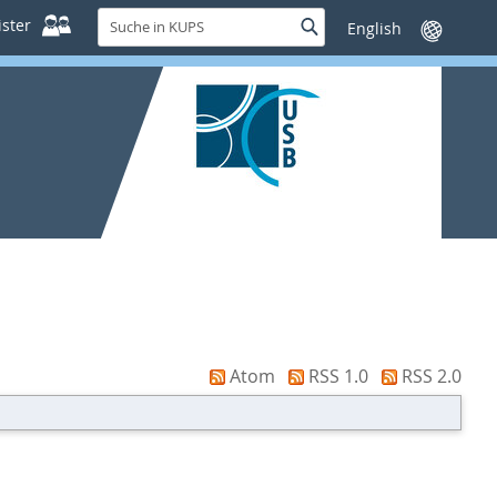
Suche
ster
Suche
Sprache
in
wechseln
KUPS
Atom
RSS 1.0
RSS 2.0