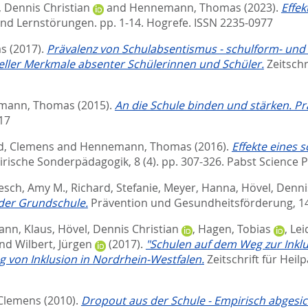
, Dennis Christian
and
Hennemann, Thomas
(2023).
Effe
nd Lernstörungen. pp. 1-14.
Hogrefe. ISSN 2235-0977
as
(2017).
Prävalenz von Schulabsentismus - schulform- und a
eller Merkmale absenter Schülerinnen und Schüler.
Zeitschr
mann, Thomas
(2015).
An die Schule binden und stärken. P
17
d, Clemens
and
Hennemann, Thomas
(2016).
Effekte eines s
rische Sonderpädagogik, 8 (4). pp. 307-326.
Pabst Science P
esch, Amy M.
,
Richard, Stefanie
,
Meyer, Hanna
,
Hövel, Denni
 der Grundschule.
Prävention und Gesundheitsförderung, 14 
ann, Klaus
,
Hövel, Dennis Christian
,
Hagen, Tobias
,
Lei
nd
Wilbert, Jürgen
(2017).
"Schulen auf dem Weg zur Inklu
 von Inklusion in Nordrhein-Westfalen.
Zeitschrift für Heil
 Clemens
(2010).
Dropout aus der Schule - Empirisch abgesi