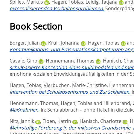
Spilles, Markus
,
Hagen, Tobias
,
Leidig, Tatjana
an
externalisierenden Verhaltensproblemen.
Sonderpädag
Book Section
Börger, Julian
,
Krull, Johanna
,
Hagen, Tobias
an
Kommunikations- und Präsentationskompetenzen ange
Casale, Gino
,
Hennemann, Thomas
,
Hanisch, Char
schulbasierte Konzeption eines multimodalen und meh
emotional-sozialen Entwicklungsauffälligkeiten in der S
Hagen, Tobias
,
Vierbuchen, Marie-Christine
,
Henneman
Intervention bei Schulabsentismus und Zurückhalten.
I
Hennemann, Thomas
,
Hagen, Tobias
and
Hillenbrand,
Maßnahmen.
In:
Schulabbruch – ohne Ticket in die Zuk
Nitz, Jannik
,
Eiben, Katrin
,
Hanisch, Charlotte
,
H
Mehrstufige Förderung in der inklusiven Grundschule.