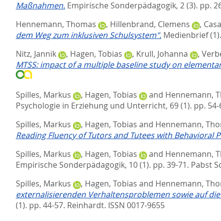
Maßnahmen.
Empirische Sonderpädagogik, 2 (3). pp. 2
Hennemann, Thomas
,
Hillenbrand, Clemens
,
Casa
dem Weg zum inklusiven Schulsystem".
Medienbrief (1)
Nitz, Jannik
,
Hagen, Tobias
,
Krull, Johanna
,
Verb
MTSS: impact of a multiple baseline study on elementar
Spilles, Markus
,
Hagen, Tobias
and
Hennemann, 
Psychologie in Erziehung und Unterricht, 69 (1). pp. 54-
Spilles, Markus
,
Hagen, Tobias
and
Hennemann, Th
Reading Fluency of Tutors and Tutees with Behavioral 
Spilles, Markus
,
Hagen, Tobias
and
Hennemann, 
Empirische Sonderpädagogik, 10 (1). pp. 39-71.
Pabst S
Spilles, Markus
,
Hagen, Tobias
and
Hennemann, Th
externalisierenden Verhaltensproblemen sowie auf die
(1). pp. 44-57.
Reinhardt. ISSN 0017-9655