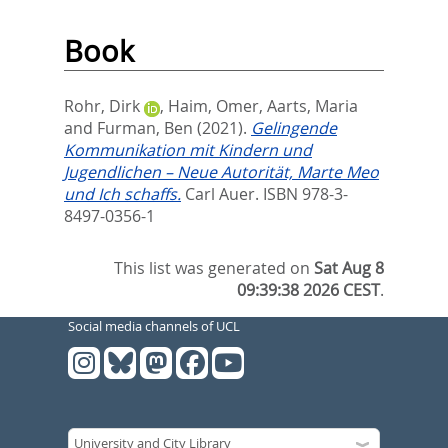
Book
Rohr, Dirk
,
Haim, Omer
,
Aarts, Maria
and
Furman, Ben
(2021).
Gelingende
Kommunikation mit Kindern und
Jugendlichen – Neue Autorität, Marte Meo
und Ich schaffs.
Carl Auer. ISBN 978-3-
8497-0356-1
This list was generated on
Sat Aug 8
09:39:38 2026 CEST
.
Social media channels of UCL