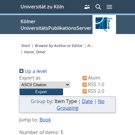
zum
Persönliche
Suche
Menü
Universität zu Köln
Services
Inhalt
springen
Kölner
UniversitätsPublikationsServer
Start
Browse by Author or Editor
H...
Haim, Omer
Sie
sind
Up a level
hier:
Export as
Atom
RSS 1.0
RSS 2.0
Group by:
Item Type
|
Date
|
No
Grouping
Jump to:
Book
Number of items:
1
.