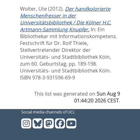
Wolter, Ute
(2012).
Der handkolorierte
Menschenfresser in der
Universitätsbibliothek / Die Kölner H.C.
Artmann-Sammlung Knupfer.
In:
Ein
Bibliothekar mit Informationskompetenz.
Festschrift für Dr. Rolf Thiele,
Stellvertretender Direktor der
Universitäts- und Stadtbibliothek Köln,
zum 60. Geburtstag,
pp. 189-198.
Universitäts- und Stadtbibliothek Köln.
ISBN 978-3-931596-69-9
This list was generated on
Sun Aug 9
01:44:20 2026 CEST
.
Social media channels of UCL