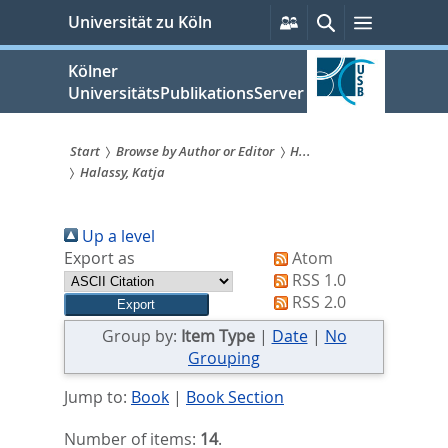
zum
Persönliche
Suche
Menü
Universität zu Köln
Services
Inhalt
springen
Kölner
UniversitätsPublikationsServer
Start
Browse by Author or Editor
H...
Halassy, Katja
Sie
sind
Up a level
hier:
Export as
Atom
RSS 1.0
RSS 2.0
Group by:
Item Type
|
Date
|
No
Grouping
Jump to:
Book
|
Book Section
Number of items:
14
.