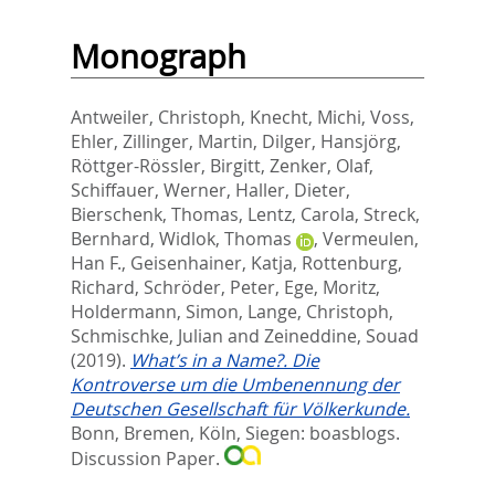
Monograph
Antweiler, Christoph
,
Knecht, Michi
,
Voss,
Ehler
,
Zillinger, Martin
,
Dilger, Hansjörg
,
Röttger-Rössler, Birgitt
,
Zenker, Olaf
,
Schiffauer, Werner
,
Haller, Dieter
,
Bierschenk, Thomas
,
Lentz, Carola
,
Streck,
Bernhard
,
Widlok, Thomas
,
Vermeulen,
Han F.
,
Geisenhainer, Katja
,
Rottenburg,
Richard
,
Schröder, Peter
,
Ege, Moritz
,
Holdermann, Simon
,
Lange, Christoph
,
Schmischke, Julian
and
Zeineddine, Souad
(2019).
What’s in a Name?. Die
Kontroverse um die Umbenennung der
Deutschen Gesellschaft für Völkerkunde.
Bonn, Bremen, Köln, Siegen: boasblogs.
Discussion Paper.