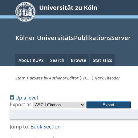
zum
Universität zu Köln
Inhalt
springen
Kölner UniversitätsPublikationsServer
Hauptnavigation
About KUPS
Search
Browse
Statistics
Start
Browse by Author or Editor
H...
Harý, Theodor
Sie
Up a level
sind
Export as
hier:
Jump to:
Book Section