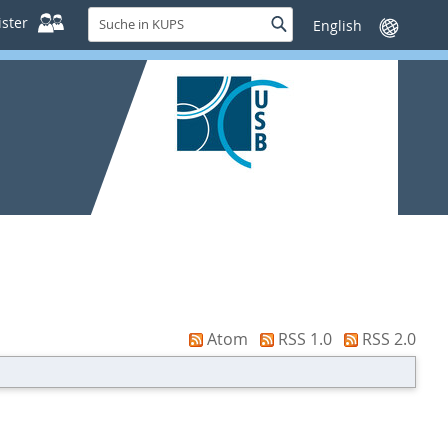
Suche
ster
Suche
Sprache
in
wechseln
KUPS
Atom
RSS 1.0
RSS 2.0