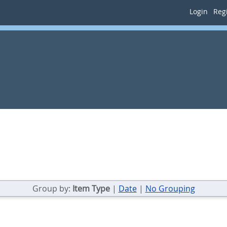
Login
Regi
Group by:
Item Type
|
Date
|
No Grouping