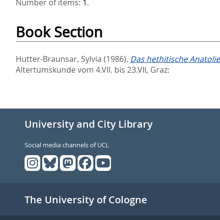
Number of items:
1
.
Book Section
Hutter-Braunsar, Sylvia
(1986).
Das hethitische Anatolie
Altertumskunde vom 4.VII. bis 23.VII,
Graz:
University and City Library
Social media channels of UCL
The University of Cologne