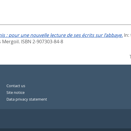
is : pour une nouvelle lecture de ses écrits sur l’abbaye.
In:
s Mergoil. ISBN 2-907303-84-8
Contact us
Site notice
Data privacy statement