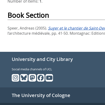
Number of items:
1
.
Book Section
Speer, Andreas
(2005).
Suger et le chantier de Saint-Den
l’architecture médiévale,
pp. 41-50. Montagnac: Edition
University and City Library
Social media channels of UCL
The University of Cologne