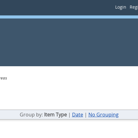
Login
Regi
reas
Group by:
Item Type
|
Date
|
No Grouping