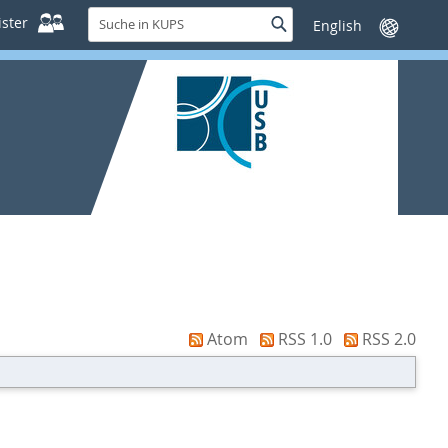
Suche
ster
Suche
Sprache
in
wechseln
KUPS
Atom
RSS 1.0
RSS 2.0