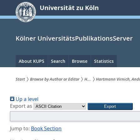
zum
Universität zu Köln
Inhalt
springen
Kölner UniversitätsPublikationsServer
Hauptnavigation
About KUPS
Search
Browse
Statistics
Start
Browse by Author or Editor
H...
Hartmann Virnich, And
Sie
Up a level
sind
Export as
hier:
Jump to:
Book Section