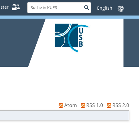
Suche
ster
Suche
Sprache
in
wechseln
KUPS
Atom
RSS 1.0
RSS 2.0