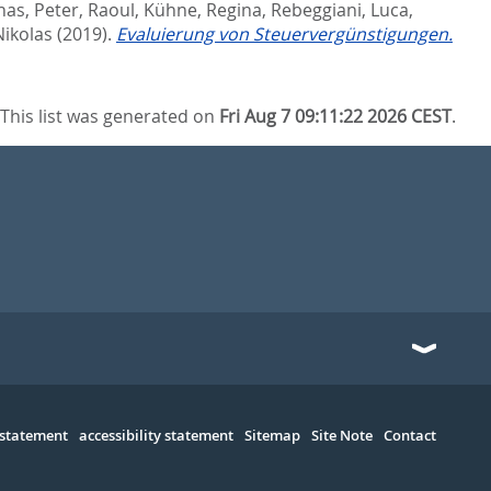
onas
,
Peter, Raoul
,
Kühne, Regina
,
Rebeggiani, Luca
,
Nikolas
(2019).
Evaluierung von Steuervergünstigungen.
This list was generated on
Fri Aug 7 09:11:22 2026 CEST
.
 statement
accessibility statement
Sitemap
Site Note
Contact