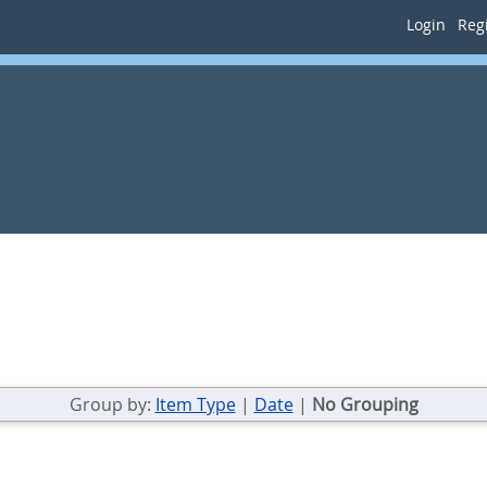
Login
Regi
Group by:
Item Type
|
Date
|
No Grouping