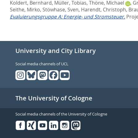
Koldert, Bernhard
,
Müller, Tobias
,
Thöne, Michael
,
Gr
Seithe, Mirko
,
Stöwhase, Sven
,
Harendt, Christoph
,
Brau
Evaluierungsgruppe A: Energie‐ und Stromsteuer.
Proj
University and City Library
Social media channels of UCL
The University of Cologne
Social media channels of the University of Cologne
Facebook
Xing
Youtube
Linked
Instagram