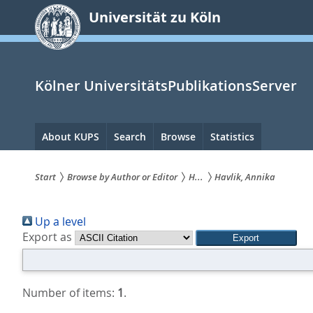
zum
Universität zu Köln
Inhalt
springen
Kölner UniversitätsPublikationsServer
Hauptnavigation
About KUPS
Search
Browse
Statistics
Start
Browse by Author or Editor
H...
Havlik, Annika
Sie
Up a level
sind
Export as
hier:
Number of items:
1
.