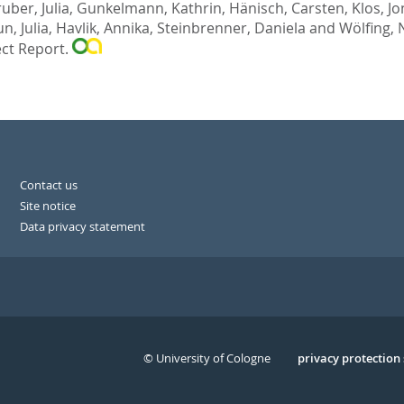
uber, Julia
,
Gunkelmann, Kathrin
,
Hänisch, Carsten
,
Klos, J
n, Julia
,
Havlik, Annika
,
Steinbrenner, Daniela
and
Wölfing, 
ect Report.
Contact us
Site notice
Data privacy statement
© University of Cologne
Serivce
privacy protection