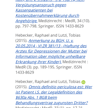
Vergütungsanspruch gegen
Kassenpatienten bei
Kostenübernahmeerklärung durch
Angehörige.
Medizinrecht : MedR, 34 (10).
pp. 797-798.
Springer. ISSN 1433-8629
Hebecker, Raphael
and
Lutzi, Tobias
(2015).
Anmerkung zu BGH, U. v.
20.05.2014 - VI ZR 381/13 - (Haftung des
Arztes für Depressionen der Mutter bei
Information über mögliche unheilbare
Erkrankung ihrer Kinder).
Medizinrecht :
MedR (3). pp. 189-195.
Springer. ISSN
1433-8629
Hebecker, Raphael
and
Lutzi, Tobias
(2015).
Omnis definitio periculosa est: Wer
ist Patient i.S. der Legaldefinition des
$630a Abs. 1 BGB beim
Behandlungsvertrag zugunsten Dritter?
Medizinrecht : MedR, 33 (1). pp. 17-21.