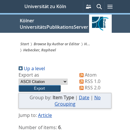
zum
Persönliche
Suche
Menü
Universität zu Köln
Services
Inhalt
springen
Kölner
UniversitätsPublikationsServer
Start
Browse by Author or Editor
H...
Hebecker, Raphael
Sie
sind
Up a level
hier:
Export as
Atom
RSS 1.0
RSS 2.0
Group by:
Item Type
|
Date
|
No
Grouping
Jump to:
Article
Number of items:
6
.