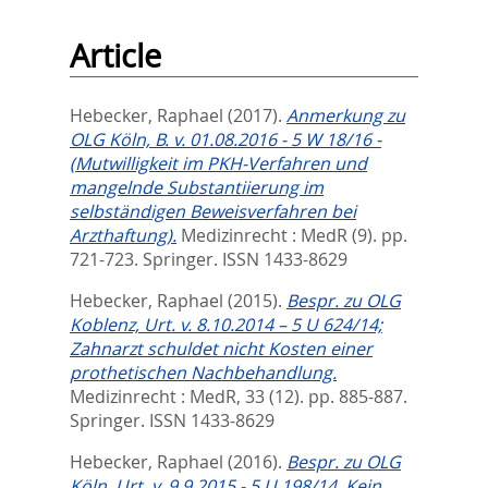
Article
Hebecker, Raphael
(2017).
Anmerkung zu
OLG Köln, B. v. 01.08.2016 - 5 W 18/16 -
(Mutwilligkeit im PKH-Verfahren und
mangelnde Substantiierung im
selbständigen Beweisverfahren bei
Arzthaftung).
Medizinrecht : MedR (9). pp.
721-723.
Springer. ISSN 1433-8629
Hebecker, Raphael
(2015).
Bespr. zu OLG
Koblenz, Urt. v. 8.10.2014 – 5 U 624/14;
Zahnarzt schuldet nicht Kosten einer
prothetischen Nachbehandlung.
Medizinrecht : MedR, 33 (12). pp. 885-887.
Springer. ISSN 1433-8629
Hebecker, Raphael
(2016).
Bespr. zu OLG
Köln, Urt. v. 9.9.2015 - 5 U 198/14, Kein