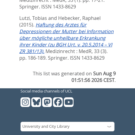
Springer. ISSN 1433-8629
Lutzi, Tobias
and
Hebecker, Raphael
(2015).
Haftung des Arztes für
Depressionen der Mutter bei Information
über mögliche unheilbare Erkrankung
ihrer Kinder (zu BGH Urt. v. 20.5.2014 – VI
ZR 381/13).
Medizinrecht : MedR, 33 (3).
pp. 186-189.
Springer. ISSN 1433-8629
This list was generated on
Sun Aug 9
01:51:56 2026 CEST
.
Social media channels of UCL