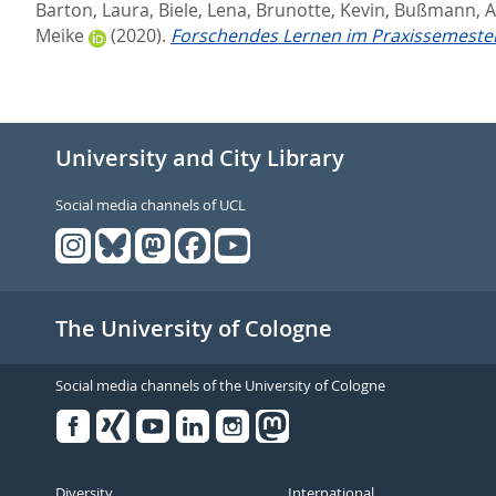
Barton, Laura
,
Biele, Lena
,
Brunotte, Kevin
,
Bußmann, A
Meike
(2020).
Forschendes Lernen im Praxissemester.
University and City Library
Social media channels of UCL
The University of Cologne
Social media channels of the University of Cologne
Facebook
Xing
Youtube
Linked
Instagram
in
Diversity
International