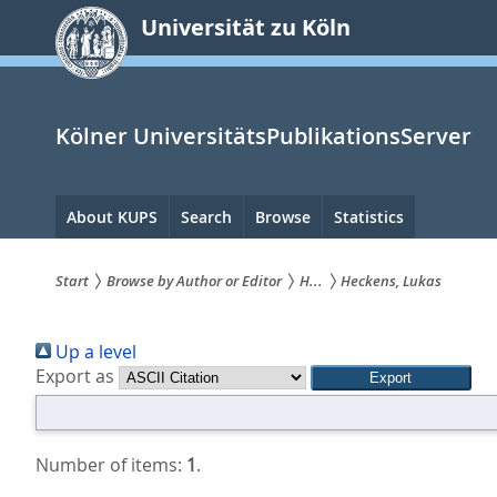
zum
Universität zu Köln
Inhalt
springen
Kölner UniversitätsPublikationsServer
Hauptnavigation
About KUPS
Search
Browse
Statistics
Start
Browse by Author or Editor
H...
Heckens, Lukas
Sie
Up a level
sind
Export as
hier:
Number of items:
1
.