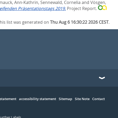
mauck, Ann-Kathrin
,
Sennewald, Cornelia
and
Vösgen,
eifenden Präsentationstags 2019.
Project Report.
his list was generated on
Thu Aug 6 16:30:22 2026 CEST
.
 statement
accessibility statement
Sitemap
Site Note
Contact
Further Labels