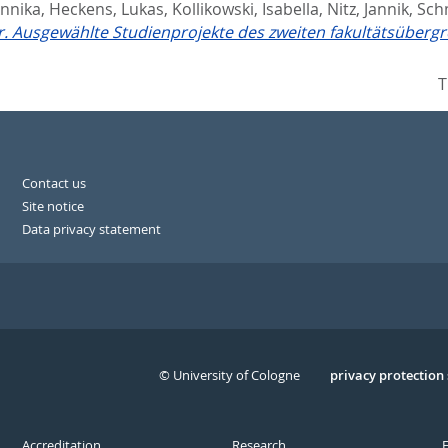
nnika
,
Heckens, Lukas
,
Kollikowski, Isabella
,
Nitz, Jannik
,
Sch
 Ausgewählte Studienprojekte des zweiten fakultätsübergr
T
Contact us
Site notice
Data privacy statement
© University of Cologne
Serivce
privacy protection
Accreditation
Research