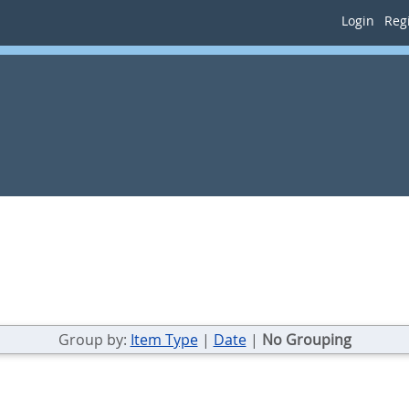
Login
Regi
Group by:
Item Type
|
Date
|
No Grouping