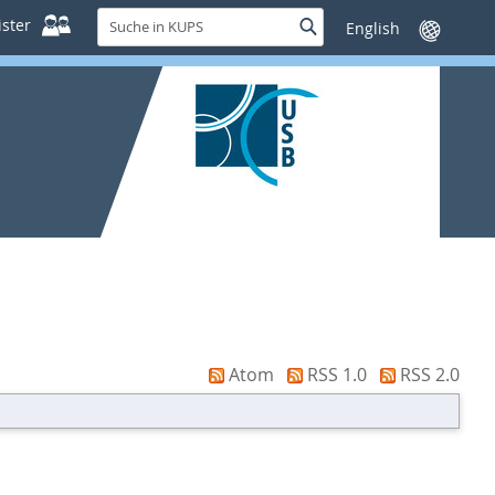
Suche
ster
Suche
Sprache
in
wechseln
KUPS
Atom
RSS 1.0
RSS 2.0