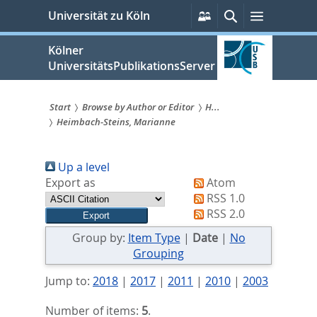
zum
Persönliche
Suche
Menü
Universität zu Köln
Services
Inhalt
springen
Kölner
UniversitätsPublikationsServer
Start
Browse by Author or Editor
H...
Heimbach-Steins, Marianne
Sie
sind
Up a level
hier:
Export as
Atom
RSS 1.0
RSS 2.0
Group by:
Item Type
|
Date
|
No
Grouping
Jump to:
2018
|
2017
|
2011
|
2010
|
2003
Number of items:
5
.