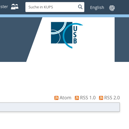
Suche
ster
Suche
Sprache
in
wechseln
KUPS
Atom
RSS 1.0
RSS 2.0