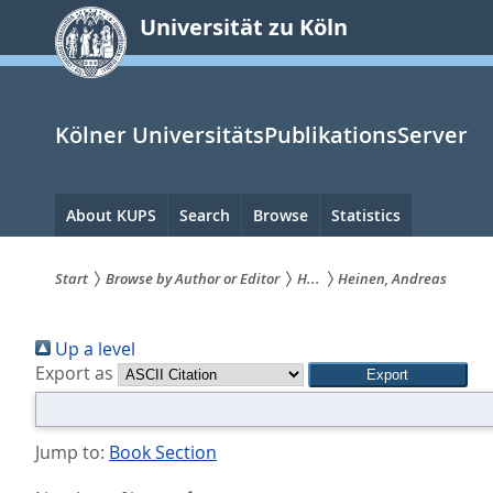
zum
Universität zu Köln
Inhalt
springen
Kölner UniversitätsPublikationsServer
Hauptnavigation
About KUPS
Search
Browse
Statistics
Start
Browse by Author or Editor
H...
Heinen, Andreas
Sie
Up a level
sind
Export as
hier:
Jump to:
Book Section