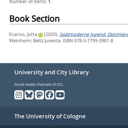
Number of items:
1
.
Book Section
Ecarius, Jutta
(2020).
Spätmoderne Jugend. Optimierun
Weinheim: Beltz Juventa. ISBN 978-3-7799-3981-8
University and City Library
Social media channels of UCL
The University of Cologne