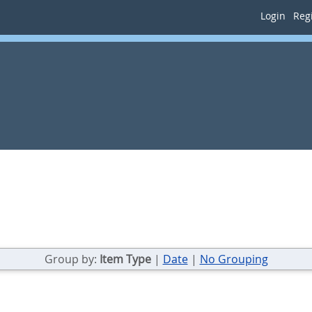
Login
Regi
Group by:
Item Type
|
Date
|
No Grouping