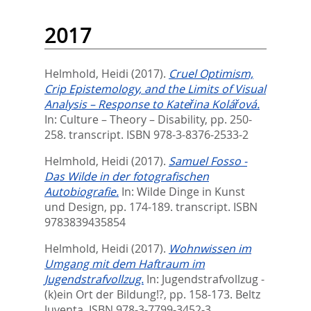
2017
Helmhold, Heidi
(2017).
Cruel Optimism,
Crip Epistemology, and the Limits of Visual
Analysis – Response to Kateřina Kolářová.
In:
Culture – Theory – Disability,
pp. 250-
258. transcript. ISBN 978-3-8376-2533-2
Helmhold, Heidi
(2017).
Samuel Fosso -
Das Wilde in der fotografischen
Autobiografie.
In:
Wilde Dinge in Kunst
und Design,
pp. 174-189. transcript. ISBN
9783839435854
Helmhold, Heidi
(2017).
Wohnwissen im
Umgang mit dem Haftraum im
Jugendstrafvollzug.
In:
Jugendstrafvollzug -
(k)ein Ort der Bildung!?,
pp. 158-173. Beltz
Juventa. ISBN 978-3-7799-3452-3