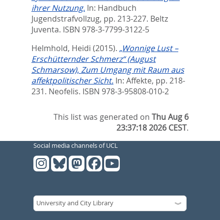
ihrer Nutzung.
In:
Handbuch
Jugendstrafvollzug,
pp. 213-227. Beltz
Juventa. ISBN 978-3-7799-3122-5
Helmhold, Heidi
(2015).
„Wonnige Lust –
Erschütternder Schmerz“ (August
Schmarsow), Zum Umgang mit Raum aus
affektpolitischer Sicht.
In:
Affekte,
pp. 218-
231. Neofelis. ISBN 978-3-95808-010-2
This list was generated on
Thu Aug 6
23:37:18 2026 CEST
.
Social media channels of UCL