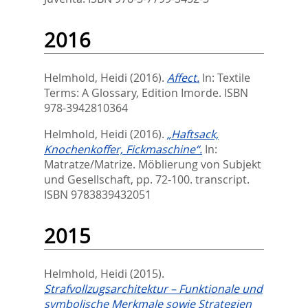
2016
Helmhold, Heidi
(2016).
Affect.
In:
Textile
Terms: A Glossary,
Edition Imorde. ISBN
978-3942810364
Helmhold, Heidi
(2016).
„Haftsack,
Knochenkoffer, Fickmaschine“.
In:
Matratze/Matrize. Möblierung von Subjekt
und Gesellschaft,
pp. 72-100. transcript.
ISBN 9783839432051
2015
Helmhold, Heidi
(2015).
Strafvollzugsarchitektur – Funktionale und
symbolische Merkmale sowie Strategien