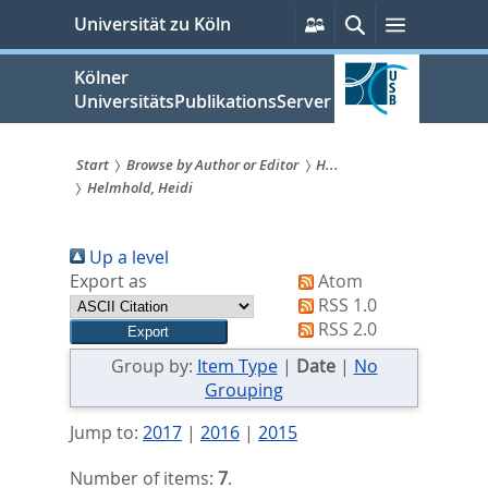
zum
Persönliche
Suche
Menü
Universität zu Köln
Services
Inhalt
springen
Kölner
UniversitätsPublikationsServer
Start
Browse by Author or Editor
H...
Helmhold, Heidi
Sie
sind
Up a level
hier:
Export as
Atom
RSS 1.0
RSS 2.0
Group by:
Item Type
|
Date
|
No
Grouping
Jump to:
2017
|
2016
|
2015
Number of items:
7
.