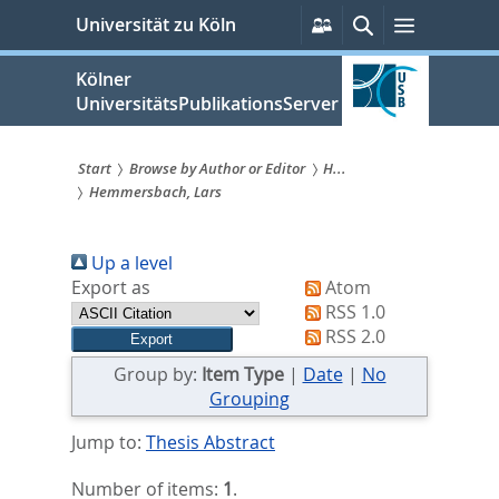
zum
Persönliche
Suche
Menü
Universität zu Köln
Services
Inhalt
springen
Kölner
UniversitätsPublikationsServer
Start
Browse by Author or Editor
H...
Hemmersbach, Lars
Sie
sind
Up a level
hier:
Export as
Atom
RSS 1.0
RSS 2.0
Group by:
Item Type
|
Date
|
No
Grouping
Jump to:
Thesis Abstract
Number of items:
1
.