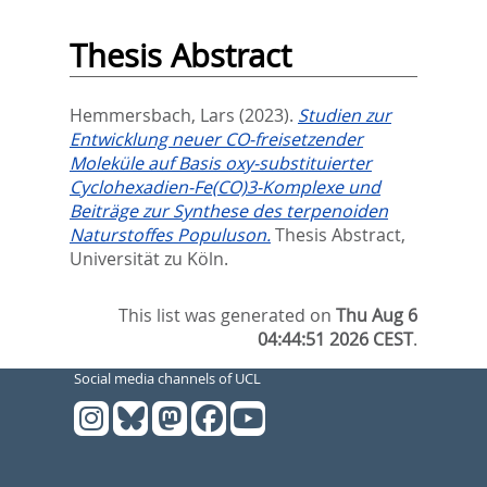
Thesis Abstract
Hemmersbach, Lars
(2023).
Studien zur
Entwicklung neuer CO-freisetzender
Moleküle auf Basis oxy-substituierter
Cyclohexadien-Fe(CO)3-Komplexe und
Beiträge zur Synthese des terpenoiden
Naturstoffes Populuson.
Thesis Abstract,
Universität zu Köln.
This list was generated on
Thu Aug 6
04:44:51 2026 CEST
.
Social media channels of UCL