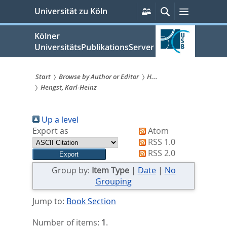
zum
Persönliche
Suche
Menü
Universität zu Köln
Services
Inhalt
springen
Kölner
UniversitätsPublikationsServer
Start
Browse by Author or Editor
H...
Hengst, Karl-Heinz
Sie
sind
Up a level
hier:
Export as
Atom
RSS 1.0
RSS 2.0
Group by:
Item Type
|
Date
|
No
Grouping
Jump to:
Book Section
Number of items:
1
.