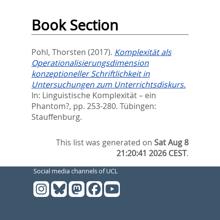
Book Section
Pohl, Thorsten
(2017).
Komplexität als
Operationalisierungsdimension
konzeptioneller Schriftlichkeit in
Untersuchungen zum Unterrichtsdiskurs.
In:
Linguistische Komplexität – ein
Phantom?,
pp. 253-280. Tübingen:
Stauffenburg.
This list was generated on
Sat Aug 8
21:20:41 2026 CEST
.
Social media channels of UCL