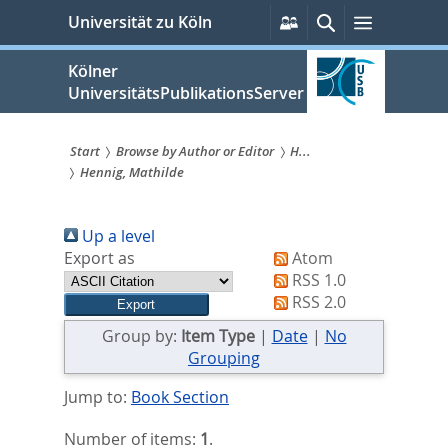
zum
Persönliche
Suche
Menü
Universität zu Köln
Services
Inhalt
springen
Kölner
UniversitätsPublikationsServer
Start
Browse by Author or Editor
H...
Hennig, Mathilde
Sie
sind
Up a level
hier:
Export as
Atom
RSS 1.0
RSS 2.0
Group by:
Item Type
|
Date
|
No
Grouping
Jump to:
Book Section
Number of items:
1
.