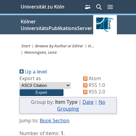
zum
Persönliche
Suche
Menü
Universität zu Köln
Services
Inhalt
springen
Kölner
UniversitätsPublikationsServer
Start
Browse by Author or Editor
H...
Henningsen, Lena
Sie
sind
Up a level
hier:
Export as
Atom
RSS 1.0
RSS 2.0
Group by:
Item Type
|
Date
|
No
Grouping
Jump to:
Book Section
Number of items:
1
.