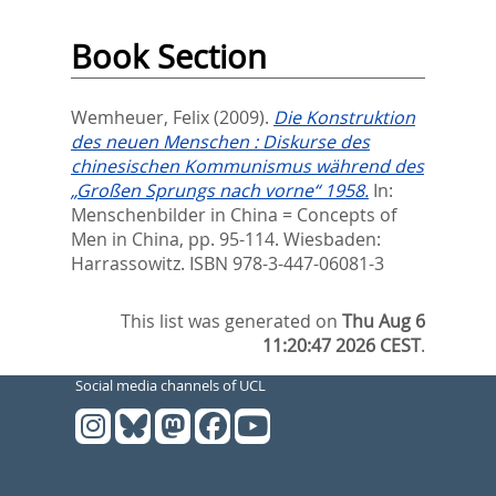
Book Section
Wemheuer, Felix
(2009).
Die Konstruktion
des neuen Menschen : Diskurse des
chinesischen Kommunismus während des
„Großen Sprungs nach vorne“ 1958.
In:
Menschenbilder in China = Concepts of
Men in China,
pp. 95-114. Wiesbaden:
Harrassowitz. ISBN 978-3-447-06081-3
This list was generated on
Thu Aug 6
11:20:47 2026 CEST
.
Social media channels of UCL