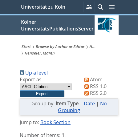
zum
Persönliche
Suche
Menü
Universität zu Köln
Services
Inhalt
springen
Kölner
UniversitätsPublikationsServer
Start
Browse by Author or Editor
H...
Henseler, Maren
Sie
sind
Up a level
hier:
Export as
Atom
RSS 1.0
RSS 2.0
Group by:
Item Type
|
Date
|
No
Grouping
Jump to:
Book Section
Number of items:
1
.