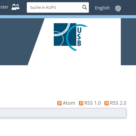
Suche
ster
Suche
Sprache
in
wechseln
KUPS
Atom
RSS 1.0
RSS 2.0