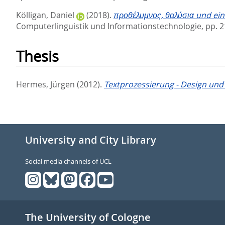
Kölligan, Daniel
(2018).
προθέλυμνος, θαλύσια und ein
Computerlinguistik und Informationstechnologie,
pp. 2
Thesis
Hermes, Jürgen
(2012).
Textprozessierung - Design und 
University and City Library
Social media channels of UCL
The University of Cologne