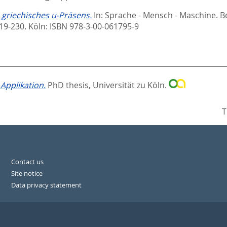
 griechisches u-Präsens.
In:
Sprache - Mensch - Maschine. B
19-230. Köln: ISBN 978-3-00-061795-9
Applikation.
PhD thesis, Universität zu Köln.
T
Contact us
Site notice
Data privacy statement