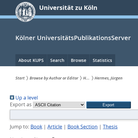
zum
Universität zu Köln
Inhalt
springen
Kölner UniversitätsPublikationsServer
Hauptnavigation
About KUPS
Search
Browse
Statistics
Start
Browse by Author or Editor
H...
Hermes, Jürgen
Sie
Up a level
sind
Export as
hier:
Jump to:
Book
|
Article
|
Book Section
|
Thesis