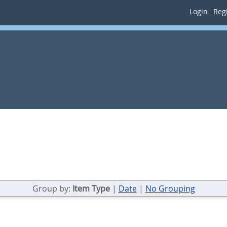
Login
Regi
Group by:
Item Type
|
Date
|
No Grouping