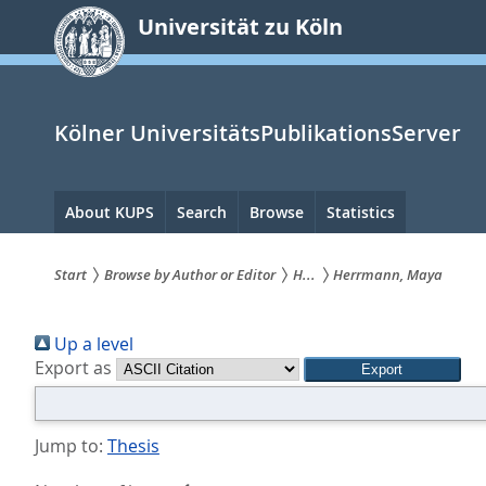
zum
Universität zu Köln
Inhalt
springen
Kölner UniversitätsPublikationsServer
Hauptnavigation
About KUPS
Search
Browse
Statistics
Start
Browse by Author or Editor
H...
Herrmann, Maya
Sie
Up a level
sind
Export as
hier:
Jump to:
Thesis