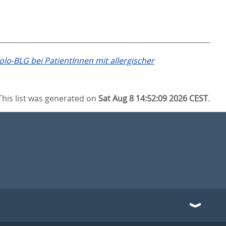
lo-BLG bei PatientInnen mit allergischer
This list was generated on
Sat Aug 8 14:52:09 2026 CEST
.