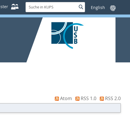
Suche
ster
Suche
Sprache
in
wechseln
KUPS
Atom
RSS 1.0
RSS 2.0