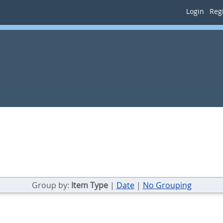
Login
Regi
Group by:
Item Type
|
Date
|
No Grouping