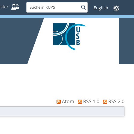
Suche
ster
Suche
Sprache
in
wechseln
KUPS
Atom
RSS 1.0
RSS 2.0