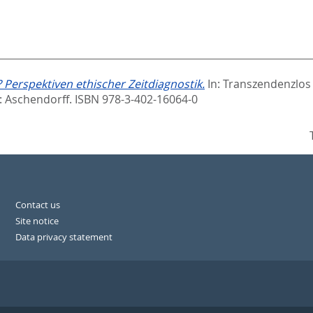
 Perspektiven ethischer Zeitdiagnostik.
In:
Transzendenzlos 
: Aschendorff. ISBN 978-3-402-16064-0
Contact us
Site notice
Data privacy statement