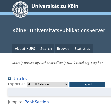
zum
Universität zu Köln
Inhalt
springen
Kölner UniversitätsPublikationsServer
Hauptnavigation
About KUPS
Search
Browse
Statistics
Start
Browse by Author or Editor
H...
Herzberg, Stephan
Sie
Up a level
sind
Export as
hier:
Jump to:
Book Section