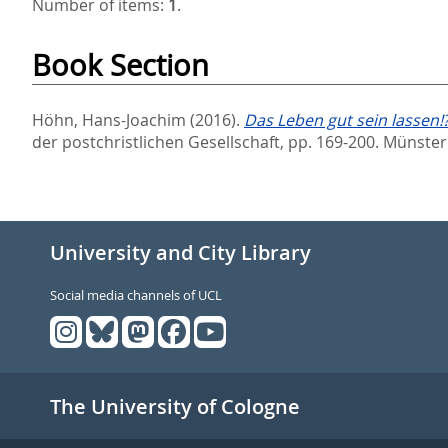
Number of items:
1
.
Book Section
Höhn, Hans-Joachim
(2016).
Das Leben gut sein lassen!?
der postchristlichen Gesellschaft,
pp. 169-200. Münster
University and City Library
Social media channels of UCL
The University of Cologne